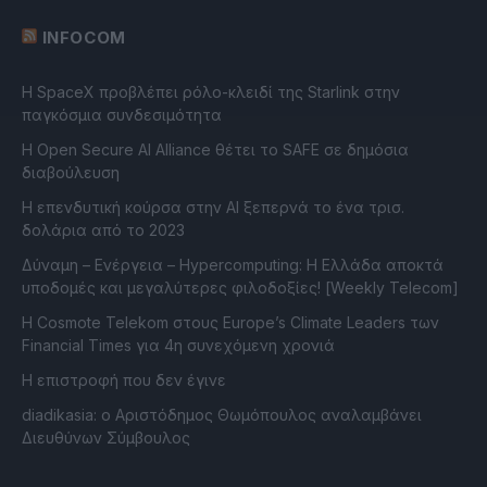
INFOCOM
Η SpaceX προβλέπει ρόλο-κλειδί της Starlink στην
παγκόσμια συνδεσιμότητα
Η Open Secure AI Alliance θέτει το SAFE σε δημόσια
διαβούλευση
Η επενδυτική κούρσα στην AI ξεπερνά το ένα τρισ.
δολάρια από το 2023
Δύναμη – Ενέργεια – Ηypercomputing: Η Ελλάδα αποκτά
υποδομές και μεγαλύτερες φιλοδοξίες! [Weekly Telecom]
Η Cosmote Telekom στους Europe’s Climate Leaders των
Financial Times για 4η συνεχόμενη χρονιά
Η επιστροφή που δεν έγινε
diadikasia: ο Αριστόδημος Θωμόπουλος αναλαμβάνει
Διευθύνων Σύμβουλος