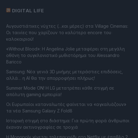
DIGITAL LIFE
Αυγουστιάτικες νύχτες (…και μέρες) στα Village Cinemas:
Οι ταινίες που χαρίζουν το καλύτερο encore του
καλοκαιριού!
«Without Blood»: Η Angelina Jolie μεταφέρει στη μεγάλη
οθόνη το συγκλονιστικό μυθιστόρημα του Alessandro
Baricco
Samsung: Νέα γενιά 3D μνήμης μετεράστιες επιδόσεις,
αλλά… η AI θα την απορροφήσει πλήρως!
Summer Mode ON! Η LG μετατρέπει κάθε στιγμή σε
απόλυτη gaming εμπειρία!
Οι Ευρωπαίοι καταναλωτές φαίνεται να «αγκαλιάζουν»
τα νέα Samsung Galaxy Z Fold8
Ιστορική στιγμή στο διάστημα: Για πρώτη φορά άνθρωποι
έκαναν ακτινογραφίες σε τροχιά
Η Monopoly γίνεται τηλεπαιχνίδι στο Netflix με έπαθλο 2