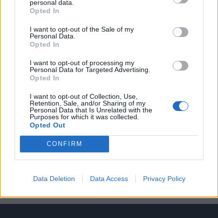
personal data.
Νέους κανόνες για τουριστικές
Opted In
επενδύσεις θεσπίζει το χωροταξικό
πλαίσιο
I want to opt-out of the Sale of my
Personal Data.
7 Αυγούστου 2026
Opted In
I want to opt-out of processing my
AEGEAN: Εξυπηρέτησε για πρώτη
Personal Data for Targeted Advertising.
φορά περισσοτέρους από 2
Opted In
εκατομμύρια επιβάτες τον Ιούλιο
2026
I want to opt-out of Collection, Use,
Retention, Sale, and/or Sharing of my
6 Αυγούστου 2026
Personal Data that Is Unrelated with the
Purposes for which it was collected.
Opted Out
Lidl Ελλάς: Διεθνώς αναγνωρισμένα
CONFIRM
κρασιά στην κορυφαία σχέση
ποιότητας-τιμής
6 Αυγούστου 2026
Data Deletion
Data Access
Privacy Policy