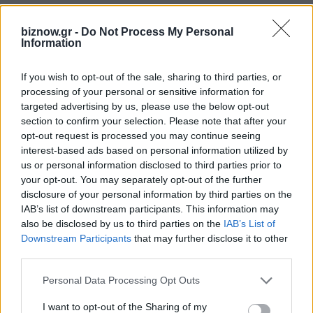
biznow.gr -
Do Not Process My Personal
ΤΕΛΕΥΤΑΊΑ ΝΈΑ
Information
Ανθεκτική η ελληνική οικονομία παρά
If you wish to opt-out of the sale, sharing to third parties, or
τις γεωπολιτικές πιέσεις
processing of your personal or sensitive information for
targeted advertising by us, please use the below opt-out
7 Αυγούστου 2026
section to confirm your selection. Please note that after your
opt-out request is processed you may continue seeing
Κατά 38,2% αυξήθηκαν οι κρατικές
interest-based ads based on personal information utilized by
πιστώσεις R&D στην Ελλάδα από το
us or personal information disclosed to third parties prior to
2015
your opt-out. You may separately opt-out of the further
disclosure of your personal information by third parties on the
7 Αυγούστου 2026
IAB’s list of downstream participants. This information may
also be disclosed by us to third parties on the
IAB’s List of
Κεντρικός ο ρόλος των ΜμΕ στην
Downstream Participants
that may further disclose it to other
ευρωπαϊκή άμυνα, αλλά τα εμπόδια
third parties.
παραμένουν
Personal Data Processing Opt Outs
7 Αυγούστου 2026
I want to opt-out of the Sharing of my