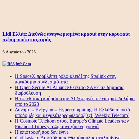
Lidl Ελλάς: Διεθνώς αναγνωρισμένα κρασιά στην κορυφαία
σχέση ποιότητας-τιμής
6 Αυγούστου 2026
InfoCom
Η SpaceX προβλέπει ρόλο-κλειδί της Starlink στην
παγκόσμια συνδεσιμότητα
Η Open Secure AI Alliance θέτει το SAFE σε δημόσια
διαβούλευση
Η επενδυτική κούρσα στην AI ξεπερνά το ένα τρισ. δολάρια
από το 2023
Δύναμη – Ενέργεια – Ηypercomputing: Η Ελλάδα αποκτά
υποδομές και μεγαλύτερες φιλοδοξίες! [Weekly Telecom]
Η Cosmote Telekom στους Europe’s Climate Leaders των
Financial Times για 4η συνεχόμενη χρονιά
Η επιστροφή που δεν έγινε
diadikasia: ο Αριστόδημος Θωμόπουλος αναλαμβάνει