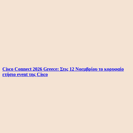
Cisco Connect 2026 Greece: Στις 12 Νοεμβρίου το κορυφαίο
ετήσιο event της Cisco