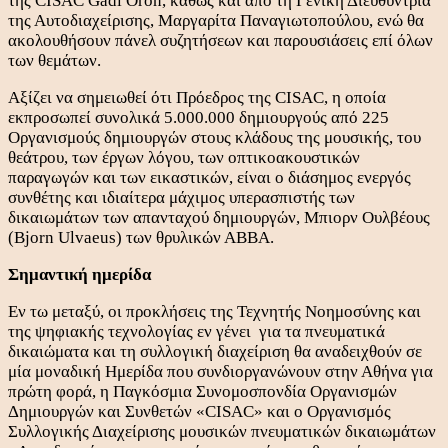
της CISAC Gadi Oron, καθώς και από τη Γενική Διευθύντρια
της Αυτοδιαχείρισης, Μαργαρίτα Παναγιωτοπούλου, ενώ θα
ακολουθήσουν πάνελ συζητήσεων και παρουσιάσεις επί όλων
των θεμάτων.
Αξίζει να σημειωθεί ότι Πρόεδρος της CISAC, η οποία
εκπροσωπεί συνολικά 5.000.000 δημιουργούς από 225
Οργανισμούς δημιουργών στους κλάδους της μουσικής, του
θεάτρου, των έργων λόγου, των οπτικοακουστικών
παραγωγών και των εικαστικών, είναι ο διάσημος ενεργός
συνθέτης και ιδιαίτερα μάχιμος υπερασπιστής των
δικαιωμάτων των απανταχού δημιουργών, Μπιορν Ουλβέους
(Bjorn Ulvaeus) των θρυλικών ΑΒΒΑ.
Σημαντική ημερίδα
Εν τω μεταξύ, οι προκλήσεις της Τεχνητής Νοημοσύνης και
της ψηφιακής τεχνολογίας εν γένει για τα πνευματικά
δικαιώματα και τη συλλογική διαχείριση θα αναδειχθούν σε
μία μοναδική Ημερίδα που συνδιοργανώνουν στην Αθήνα για
πρώτη φορά, η Παγκόσμια Συνομοσπονδία Οργανισμών
Δημιουργών και Συνθετών «CISAC» και ο Οργανισμός
Συλλογικής Διαχείρισης μουσικών πνευματικών δικαιωμάτων