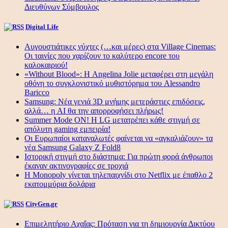
Διευθύνων Σύμβουλος
Digital Life
Αυγουστιάτικες νύχτες (…και μέρες) στα Village Cinemas:
Οι ταινίες που χαρίζουν το καλύτερο encore του
καλοκαιριού!
«Without Blood»: Η Angelina Jolie μεταφέρει στη μεγάλη
οθόνη το συγκλονιστικό μυθιστόρημα του Alessandro
Baricco
Samsung: Νέα γενιά 3D μνήμης μετεράστιες επιδόσεις,
αλλά… η AI θα την απορροφήσει πλήρως!
Summer Mode ON! Η LG μετατρέπει κάθε στιγμή σε
απόλυτη gaming εμπειρία!
Οι Ευρωπαίοι καταναλωτές φαίνεται να «αγκαλιάζουν» τα
νέα Samsung Galaxy Z Fold8
Ιστορική στιγμή στο διάστημα: Για πρώτη φορά άνθρωποι
έκαναν ακτινογραφίες σε τροχιά
Η Monopoly γίνεται τηλεπαιχνίδι στο Netflix με έπαθλο 2
εκατομμύρια δολάρια
CityGen.gr
Επιμελητήριο Αχαΐας: Πρόταση για τη δημιουργία Δικτύου