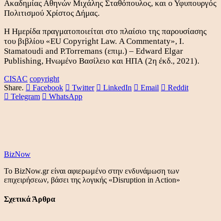
Ακαδημίας Αθηνών Μιχάλης Σταθόπουλος, και ο Υφυπουργός
Πολιτισμού Χρίστος Δήμας.
Η Ημερίδα πραγματοποιείται στο πλαίσιο της παρουσίασης
του βιβλίου «EU Copyright Law. A Commentaty», Ι.
Stamatoudi and P.Torremans (επιμ.) – Edward Elgar
Publishing, Ηνωμένο Βασίλειο και ΗΠΑ (2η έκδ., 2021).
CISAC
copyright
Share.
Facebook
Twitter
LinkedIn
Email
Reddit
Telegram
WhatsApp
BizNow
Το BizNow.gr είναι αφιερωμένο στην ενδυνάμωση των
επιχειρήσεων, βάσει της λογικής «Disruption in Action»
Σχετικά Άρθρα