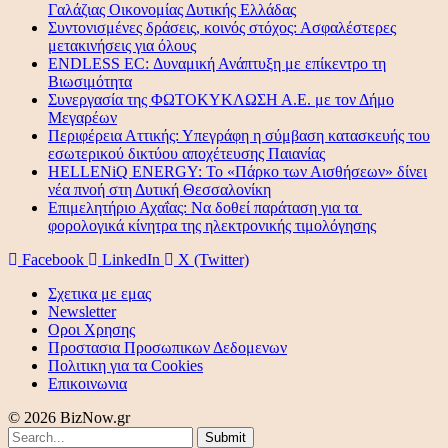
Γαλάζιας Οικονομίας Δυτικής Ελλάδας
Συντονισμένες δράσεις, κοινός στόχος: Ασφαλέστερες
μετακινήσεις για όλους
ENDLESS EC: Δυναμική Ανάπτυξη με επίκεντρο τη
Βιωσιμότητα
Συνεργασία της ΦΩΤΟΚΥΚΛΩΣΗ Α.Ε. με τον Δήμο
Μεγαρέων
Περιφέρεια Αττικής: Υπεγράφη η σύμβαση κατασκευής του
εσωτερικού δικτύου αποχέτευσης Παιανίας
HELLENiQ ENERGY: Το «Πάρκο των Αισθήσεων» δίνει
νέα πνοή στη Δυτική Θεσσαλονίκη
Επιμελητήριο Αχαΐας: Να δοθεί παράταση για τα
φορολογικά κίνητρα της ηλεκτρονικής τιμολόγησης
Facebook
LinkedIn
X (Twitter)
Σχετικα με εμας
Newsletter
Οροι Χρησης
Προστασια Προσωπικων Δεδομενων
Πολιτικη για τα Cookies
Επικοινωνια
© 2026 BizNow.gr
Submit