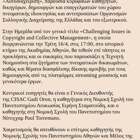
«Αυτοδιαχείριση», παρουσία κορυφαίων καθηγητών,
δικηγόρων, δημιουργών και επαγγελματιών του χώρου
πνευματικής ιδιοκτησίας και αντιπροσώπων Οργανισμών
Συλλογικής Διαχείρισης της Ελλάδας και του εξωτερικού.
Στην Ημερίδα υπό τον γενικό τίτλο «Challenging Issues in
Copyright and Collective Management», η οποία
διοργανώνεται την Τρίτη 16/4, στις 17:00, στο ιστορικό
κτήριο της Ακαδημίας Αθηνών, θα τεθούν επί τάπητος οι
προκλήσεις και οι ευκαιρίες που παρουσιάζει η Τεχνητή
Νοημοσύνη στα ζητήματα των πνευματικών δικαιωμάτων,
καθώς και θέματα διασφάλισης δίκαιης αμοιβής για τους
δημιουργούς από τις πλατφόρμες streaming μουσικής και
γενικότερα έργων.
Κεντρικοί εισηγητές θα είναι ο Γενικός Διευθυντής
της CISAC Gadi Oron, η καθηγήτρια στη Νομική Σχολή του
Πανεπιστημίου Λευκωσίας Ειρήνη Σταματούδη, και ο
καθηγητής στη Νομική Σχολή του Πανεπιστημίου του
Νότιγχαμ Paul Torremans.
Χαιρετισμούς θα απευθύνουν ο επίτιμος καθηγητής της
Νομικής Σχολής του Πανεπιστημίου Αθηνών και Μέλος της