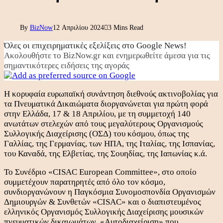
By
BizNow
12 Απριλίου 2024
3 Mins Read
Όλες οι επιχειρηματικές εξελίξεις στο Google News!
Ακολουθήστε το BizNow.gr και ενημερωθείτε άμεσα για τις
σημαντικότερες ειδήσεις της αγοράς
Η κορυφαία ευρωπαϊκή συνάντηση διεθνούς ακτινοβολίας για
τα Πνευματικά Δικαιώματα διοργανώνεται για πρώτη φορά
στην Ελλάδα, 17 & 18 Απριλίου, με τη συμμετοχή 140
ανωτάτων στελεχών από τους μεγαλύτερους Οργανισμούς
Συλλογικής Διαχείρισης (ΟΣΔ) του κόσμου, όπως της
Γαλλίας, της Γερμανίας, των ΗΠΑ, της Ιταλίας, της Ισπανίας,
του Καναδά, της Ελβετίας, της Σουηδίας, της Ιαπωνίας κ.ά.
Το Συνέδριο «CISAC European Committee», στο οποίο
συμμετέχουν παρατηρητές από όλο τον κόσμο,
συνδιοργανώνουν η Παγκόσμια Συνομοσπονδία Οργανισμών
Δημιουργών & Συνθετών «CISAC» και ο διαπιστευμένος
ελληνικός Οργανισμός Συλλογικής Διαχείρισης μουσικών
πνευματικών δικαιωμάτων «Αυτοδιαχείριση» που