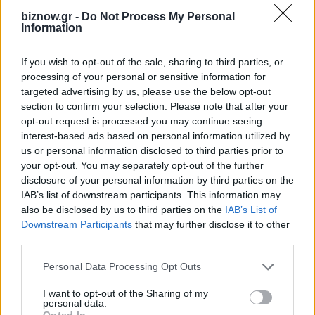
εξακολουθούν να αποτελούν εμπόδια για την
biznow.gr -
Do Not Process My Personal
Information
αύξηση της παραγωγικότητας, την καινοτομία
και την ανταγωνιστικότητα. Τον Μάρτιο του
If you wish to opt-out of the sale, sharing to third parties, or
2024, η Επιτροπή παρουσίασε σχέδιο δράσης για
processing of your personal or sensitive information for
την αντιμετώπιση των ελλείψεων εργατικού
targeted advertising by us, please use the below opt-out
section to confirm your selection. Please note that after your
δυναμικού και δεξιοτήτων, το οποίο βασιζόταν
opt-out request is processed you may continue seeing
σε υφιστάμενες πρωτοβουλίες και προσδιόριζε
interest-based ads based on personal information utilized by
νέες δράσεις που πρέπει να υλοποιηθούν από
us or personal information disclosed to third parties prior to
your opt-out. You may separately opt-out of the further
την ΕΕ, τα κράτη μέλη και τους κοινωνικούς
disclosure of your personal information by third parties on the
εταίρους.
IAB’s list of downstream participants. This information may
also be disclosed by us to third parties on the
IAB’s List of
Downstream Participants
that may further disclose it to other
Η κοινή έκθεση για την απασχόληση του 2025
third parties.
διατηρεί την ισχυρή ειδική ανά χώρα εστίαση
στην απασχόληση, στις δεξιότητες και στις
Personal Data Processing Opt Outs
κοινωνικές πτυχές με βάση τις αρχές του
I want to opt-out of the Sharing of my
personal data.
πλαισίου κοινωνικής σύγκλισης, όπως
Opted In