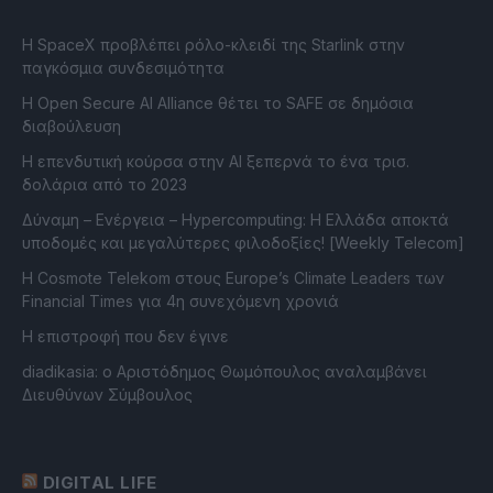
Η SpaceX προβλέπει ρόλο-κλειδί της Starlink στην
παγκόσμια συνδεσιμότητα
Η Open Secure AI Alliance θέτει το SAFE σε δημόσια
διαβούλευση
Η επενδυτική κούρσα στην AI ξεπερνά το ένα τρισ.
δολάρια από το 2023
Δύναμη – Ενέργεια – Ηypercomputing: Η Ελλάδα αποκτά
υποδομές και μεγαλύτερες φιλοδοξίες! [Weekly Telecom]
Η Cosmote Telekom στους Europe’s Climate Leaders των
Financial Times για 4η συνεχόμενη χρονιά
Η επιστροφή που δεν έγινε
diadikasia: ο Αριστόδημος Θωμόπουλος αναλαμβάνει
Διευθύνων Σύμβουλος
DIGITAL LIFE