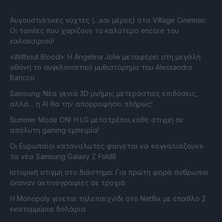
Αυγουστιάτικες νύχτες (…και μέρες) στα Village Cinemas:
Οι ταινίες που χαρίζουν το καλύτερο encore του
καλοκαιριού!
«Without Blood»: Η Angelina Jolie μεταφέρει στη μεγάλη
οθόνη το συγκλονιστικό μυθιστόρημα του Alessandro
Baricco
Samsung: Νέα γενιά 3D μνήμης μετεράστιες επιδόσεις,
αλλά… η AI θα την απορροφήσει πλήρως!
Summer Mode ON! Η LG μετατρέπει κάθε στιγμή σε
απόλυτη gaming εμπειρία!
Οι Ευρωπαίοι καταναλωτές φαίνεται να «αγκαλιάζουν»
τα νέα Samsung Galaxy Z Fold8
Ιστορική στιγμή στο διάστημα: Για πρώτη φορά άνθρωποι
έκαναν ακτινογραφίες σε τροχιά
Η Monopoly γίνεται τηλεπαιχνίδι στο Netflix με έπαθλο 2
εκατομμύρια δολάρια