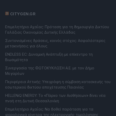
CITYGEN.GR
Επιμελητήριο Αχαΐας: Πρόταση για τη δημιουργία Δικτύου
Γαλάζιας Οικονομίας Δυτικής Ελλάδας
Συντονισμένες δράσεις, κοινός στόχος: Ασφαλέστερες
μετακινήσεις για όλους
ENDLESS EC: Δυναμική Ανάπτυξη με επίκεντρο τη
Βιωσιμότητα
Συνεργασία της ΦΩΤΟΚΥΚΛΩΣΗ Α.Ε. με τον Δήμο
Μεγαρέων
Περιφέρεια Αττικής: Υπεγράφη η σύμβαση κατασκευής του
εσωτερικού δικτύου αποχέτευσης Παιανίας
HELLENiQ ENERGY: Το «Πάρκο των Αισθήσεων» δίνει νέα
πνοή στη Δυτική Θεσσαλονίκη
Επιμελητήριο Αχαΐας: Να δοθεί παράταση για τα
φορολογικά κίνητρα της ηλεκτρονικής τιμολόγησης