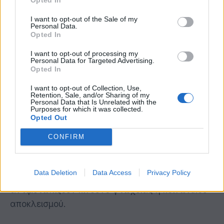
προβλέπεται στο νέο πλαίσιο οικονομικής
I want to opt-out of the Sale of my
διακυβέρνησης. Η έκθεση παρακολουθεί επίσης
Personal Data.
Opted In
την πρόοδο προς την επίτευξη των στόχων για
το 2030 που καθορίζονται στο σχέδιο δράσης
I want to opt-out of processing my
Personal Data for Targeted Advertising.
για τον ευρωπαϊκό πυλώνα κοινωνικών
Opted In
δικαιωμάτων. Η ΕΕ βρίσκεται σε καλό δρόμο για
I want to opt-out of Collection, Use,
την επίτευξη του πρωταρχικού στόχου της για
Retention, Sale, and/or Sharing of my
Personal Data that Is Unrelated with the
ποσοστό απασχόλησης 78 % έως το 2030.
Purposes for which it was collected.
Opted Out
Ωστόσο, απαιτείται ακόμα σημαντική πρόοδος
για να διασφαλιστεί συμμετοχή τουλάχιστον
CONFIRM
του 60 % όλων των ενηλίκων σε κατάρτιση
κάθε χρόνο και να μειωθεί κατά τουλάχιστον 15
Data Deletion
Data Access
Privacy Policy
εκατομμύρια ο αριθμός των ατόμων που
αντιμετωπίζουν κίνδυνο φτώχειας ή κοινωνικού
αποκλεισμού.