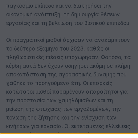
παγκόσμιο επίπεδο και να διατηρήσει την
οικονομική ανάπτυξη, τη δημιουργία θέσεων
εργασίας και τη βελτίωση του βιοτικού επιπέδου.
Οι πραγματικοί μισθοί άρχισαν να ανακάμπτουν
το δεύτερο εξάμηνο του 2023, καθώς οι
πληθωριστικές πιέσεις υποχώρησαν. Ωστόσο, τα
κέρδη αυτά δεν έχουν οδηγήσει ακόμη σε πλήρη
αποκατάσταση της αγοραστικής δύναμης που
χάθηκε τα προηγούμενα έτη. Οι επαρκείς
κατώτατοι μισθοί παραμένουν απαραίτητοι για
την προστασία των χαμηλόμισθων και τη
μείωση της φτώχειας των εργαζομένων, την
τόνωση της ζήτησης και την ενίσχυση των
κινήτρων για εργασία. Οι εκτεταμένες ελλείψεις
εργατικού δυναμικού και δεξιοτήτων