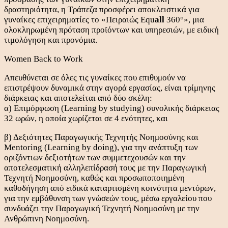
δραστηριότητα, η Τράπεζα προσφέρει αποκλειστικά για
γυναίκες επιχειρηματίες το «Πειραιώς Equ
all
360°», μια
ολοκληρωμένη πρόταση προϊόντων και υπηρεσιών, με ειδική
τιμολόγηση και προνόμια.
Women Back to Work
Απευθύνεται σε όλες τις γυναίκες που επιθυμούν να
επιστρέψουν δυναμικά στην αγορά εργασίας, είναι τρίμηνης
διάρκειας και αποτελείται από δύο σκέλη:
α) Επιμόρφωση (Learning by studying) συνολικής διάρκειας
32 ωρών, η οποία χωρίζεται σε 4 ενότητες, και
β) Δεξιότητες Παραγωγικής Τεχνητής Νοημοσύνης και
Μentoring (Learning by doing), για την ανάπτυξη των
οριζόντιων δεξιοτήτων των συμμετεχουσών και την
αποτελεσματική αλληλεπίδρασή τους με την Παραγωγική
Τεχνητή Νοημοσύνη, καθώς και προσωποποιημένη
καθοδήγηση από ειδικά καταρτισμένη κοινότητα μεντόρων,
για την εμβάθυνση των γνώσεών τους, μέσω εργαλείου που
συνδυάζει την Παραγωγική Τεχνητή Νοημοσύνη με την
Ανθρώπινη Νοημοσύνη.