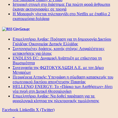
Ιστορική στιγμή στο διάστημα: Για πρώτη φορά άνθρωποι
έκαναν ακτινογραφίες σε τροχιά
Η Monopoly γίνεται τηλεπαιχνίδι στο Netflix με έπαθλο 2
εκατομμύρια δολάρια
CityGen.gr
Επιμελητήριο Αχαΐας: Πρόταση για τη δημιουργία Δικτύου
Γαλάζιας Οικονομίας Δυτικής Ελλάδας
Συντονισμένες δράσεις, κοινός στόχος: Ασφαλέστερες
μετακινήσεις για όλους
ENDLESS EC: Δυναμική Ανάπτυξη με επίκεντρο τη
Βιωσιμότητα
Συνεργασία της ΦΩΤΟΚΥΚΛΩΣΗ Α.Ε. με τον Δήμο
Μεγαρέων
Περιφέρεια Αττικής: Υπεγράφη η σύμβαση κατασκευής του
εσωτερικού δικτύου αποχέτευσης Παιανίας
HELLENiQ ENERGY: Το «Πάρκο των Αισθήσεων» δίνει
νέα πνοή στη Δυτική Θεσσαλονίκη
Επιμελητήριο Αχαΐας: Να δοθεί παράταση για τα
φορολογικά κίνητρα της ηλεκτρονικής τιμολόγησης
Facebook
LinkedIn
X (Twitter)