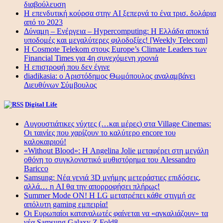
διαβούλευση
Η επενδυτική κούρσα στην AI ξεπερνά το ένα τρισ. δολάρια
από το 2023
Δύναμη – Ενέργεια – Ηypercomputing: Η Ελλάδα αποκτά
υποδομές και μεγαλύτερες φιλοδοξίες! [Weekly Telecom]
Η Cosmote Telekom στους Europe’s Climate Leaders των
Financial Times για 4η συνεχόμενη χρονιά
Η επιστροφή που δεν έγινε
diadikasia: ο Αριστόδημος Θωμόπουλος αναλαμβάνει
Διευθύνων Σύμβουλος
Digital Life
Αυγουστιάτικες νύχτες (…και μέρες) στα Village Cinemas:
Οι ταινίες που χαρίζουν το καλύτερο encore του
καλοκαιριού!
«Without Blood»: Η Angelina Jolie μεταφέρει στη μεγάλη
οθόνη το συγκλονιστικό μυθιστόρημα του Alessandro
Baricco
Samsung: Νέα γενιά 3D μνήμης μετεράστιες επιδόσεις,
αλλά… η AI θα την απορροφήσει πλήρως!
Summer Mode ON! Η LG μετατρέπει κάθε στιγμή σε
απόλυτη gaming εμπειρία!
Οι Ευρωπαίοι καταναλωτές φαίνεται να «αγκαλιάζουν» τα
νέα Samsung Galaxy Z Fold8