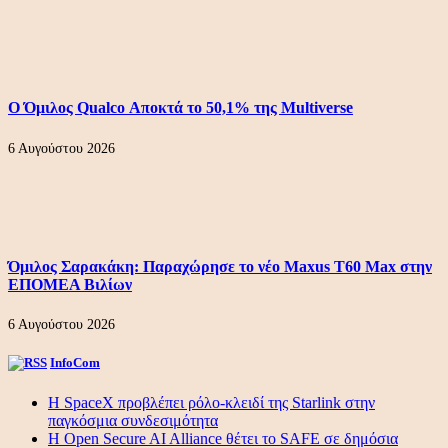
Ο Όμιλος Qualco Αποκτά το 50,1% της Multiverse
6 Αυγούστου 2026
Όμιλος Σαρακάκη: Παραχώρησε το νέο Maxus T60 Max στην
ΕΠΟΜΕΑ Βιλίων
6 Αυγούστου 2026
InfoCom
Η SpaceX προβλέπει ρόλο-κλειδί της Starlink στην
παγκόσμια συνδεσιμότητα
Η Open Secure AI Alliance θέτει το SAFE σε δημόσια