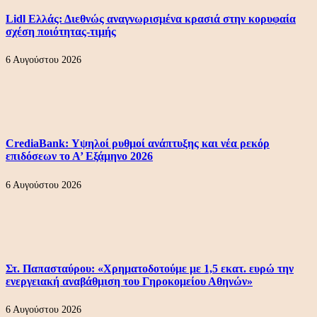
Lidl Ελλάς: Διεθνώς αναγνωρισμένα κρασιά στην κορυφαία
σχέση ποιότητας-τιμής
6 Αυγούστου 2026
CrediaBank: Υψηλοί ρυθμοί ανάπτυξης και νέα ρεκόρ
επιδόσεων το Α’ Εξάμηνο 2026
6 Αυγούστου 2026
Στ. Παπασταύρου: «Χρηματοδοτούμε με 1,5 εκατ. ευρώ την
ενεργειακή αναβάθμιση του Γηροκομείου Αθηνών»
6 Αυγούστου 2026