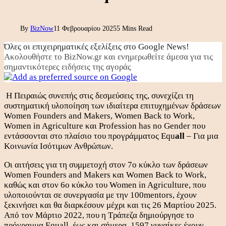
By
BizNow
11 Φεβρουαρίου 2025
5 Mins Read
Όλες οι επιχειρηματικές εξελίξεις στο Google News!
Ακολουθήστε το BizNow.gr και ενημερωθείτε άμεσα για τις
σημαντικότερες ειδήσεις της αγοράς
Η Πειραιώς συνεπής στις δεσμεύσεις της, συνεχίζει τη
συστηματική υλοποίηση των ιδιαίτερα επιτυχημένων δράσεων
Women Founders and Makers, Women Βack to Work,
Women in Agriculture και Profession has no Gender που
εντάσσονται στο πλαίσιο του προγράμματος Equ
all
– Για μια
Κοινωνία Ισότιμων Ανθρώπων.
Οι αιτήσεις για τη συμμετοχή στον 7ο κύκλο των δράσεων
Women Founders and Makers και Women Βack to Work,
καθώς και στον 6ο κύκλο του Women in Agriculture, που
υλοποιούνται σε συνεργασία με την 100mentors, έχουν
ξεκινήσει και θα διαρκέσουν μέχρι και τις 26 Μαρτίου 2025.
Από τον Μάρτιο 2022, που η Τράπεζα δημιούργησε το
πρόγραμμα Equall, έως και σήμερα, 1597 γυναίκες έχουν