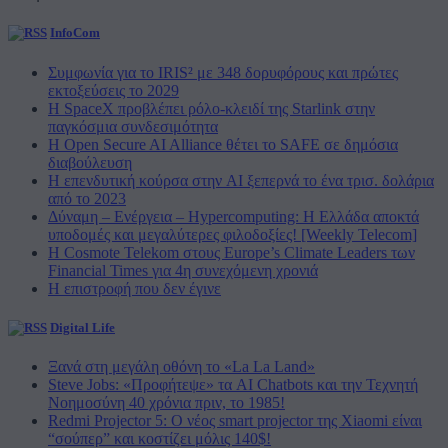
InfoCom
Συμφωνία για το IRIS² με 348 δορυφόρους και πρώτες
εκτοξεύσεις το 2029
Η SpaceX προβλέπει ρόλο-κλειδί της Starlink στην
παγκόσμια συνδεσιμότητα
Η Open Secure AI Alliance θέτει το SAFE σε δημόσια
διαβούλευση
Η επενδυτική κούρσα στην AI ξεπερνά το ένα τρισ. δολάρια
από το 2023
Δύναμη – Ενέργεια – Ηypercomputing: Η Ελλάδα αποκτά
υποδομές και μεγαλύτερες φιλοδοξίες! [Weekly Telecom]
Η Cosmote Telekom στους Europe’s Climate Leaders των
Financial Times για 4η συνεχόμενη χρονιά
Η επιστροφή που δεν έγινε
Digital Life
Ξανά στη μεγάλη οθόνη το «La La Land»
Steve Jobs: «Προφήτεψε» τα AI Chatbots και την Τεχνητή
Νοημοσύνη 40 χρόνια πριν, το 1985!
Redmi Projector 5: Ο νέος smart projector της Xiaomi είναι
“σούπερ” και κοστίζει μόλις 140$!