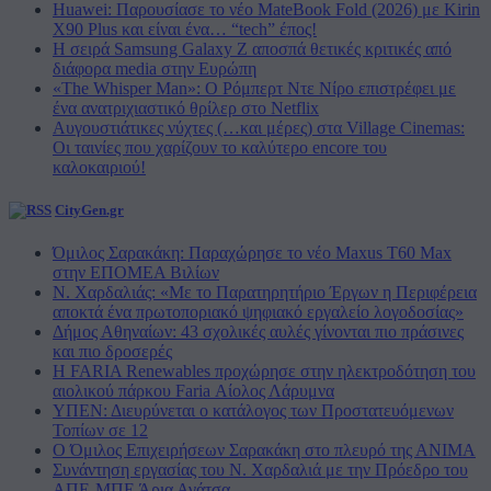
Huawei: Παρουσίασε το νέο MateBook Fold (2026) με Kirin
X90 Plus και είναι ένα… “tech” έπος!
Η σειρά Samsung Galaxy Z αποσπά θετικές κριτικές από
διάφορα media στην Ευρώπη
«The Whisper Man»: Ο Ρόμπερτ Ντε Νίρο επιστρέφει με
ένα ανατριχιαστικό θρίλερ στο Netflix
Αυγουστιάτικες νύχτες (…και μέρες) στα Village Cinemas:
Οι ταινίες που χαρίζουν το καλύτερο encore του
καλοκαιριού!
CityGen.gr
Όμιλος Σαρακάκη: Παραχώρησε το νέο Maxus T60 Max
στην ΕΠΟΜΕΑ Βιλίων
Ν. Χαρδαλιάς: «Με το Παρατηρητήριο Έργων η Περιφέρεια
αποκτά ένα πρωτοποριακό ψηφιακό εργαλείο λογοδοσίας»
Δήμος Αθηναίων: 43 σχολικές αυλές γίνονται πιο πράσινες
και πιο δροσερές
Η FARIA Renewables προχώρησε στην ηλεκτροδότηση του
αιολικού πάρκου Faria Αίολος Λάρυμνα
ΥΠΕΝ: Διευρύνεται ο κατάλογος των Προστατευόμενων
Τοπίων σε 12
O Όμιλος Επιχειρήσεων Σαρακάκη στο πλευρό της ΑΝΙΜΑ
Συνάντηση εργασίας του Ν. Χαρδαλιά με την Πρόεδρο του
ΑΠΕ-ΜΠΕ Άρια Αγάτσα