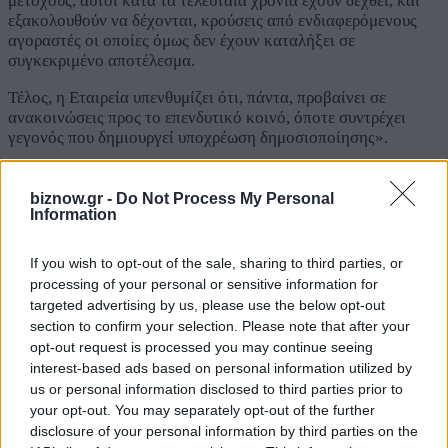
μετόχους, αυτοί κατά τα τελευταία χρόνια έχουν δεχθεί, και
εξακολουθούν να δέχονται, κρούσεις από ενδιαφερόμενους
αγοραστές οι οποίες όμως δεν έχουν καταλήξει σε
συγκεκριμένο αποτέλεσμα.
Τέλος, η Εταιρεία υπενθυμίζει ότι, πάντα, προβαίνει σε
ανακοινώσεις προς το επενδυτικό κοινό, όποτε συντρέχει
γεγονός που δημιουργεί υποχρέωση δημοσιοποίησης».
petropoulos
Share.
Facebook
Twitter
LinkedIn
Email
Reddit
Telegram
biznow.gr -
Do Not Process My Personal
WhatsApp
Information
BizNow
If you wish to opt-out of the sale, sharing to third parties, or
Το BizNow.gr είναι αφιερωμένο στην ενδυνάμωση των
processing of your personal or sensitive information for
επιχειρήσεων, βάσει της λογικής «Disruption in Action»
targeted advertising by us, please use the below opt-out
section to confirm your selection. Please note that after your
Σχετικά Άρθρα
opt-out request is processed you may continue seeing
interest-based ads based on personal information utilized by
us or personal information disclosed to third parties prior to
your opt-out. You may separately opt-out of the further
Η νέα σειρά foldables της Samsung διαθέσιμη στη Vodafone
disclosure of your personal information by third parties on the