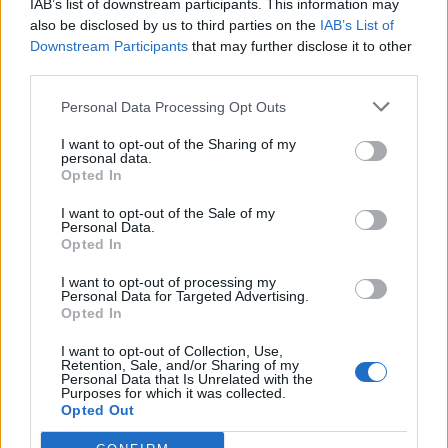
IAB’s list of downstream participants. This information may
also be disclosed by us to third parties on the
IAB’s List of
Samsung: Επίσημη κυκλοφορία των Galaxy Z Fold8 Ultra,
Downstream Participants
that may further disclose it to other
Fold8, Flip8, Watch Ultra2 και Watch9
third parties.
Personal Data Processing Opt Outs
Ο Όμιλος AKTOR εξαγοράζει το 75% των εταιρειών
I want to opt-out of the Sharing of my
personal data.
ΗΛΕΚΤΩΡ και THALIS
Opted In
Τελευταία Νέα
I want to opt-out of the Sale of my
Personal Data.
Opted In
Η νέα σειρά foldables της Samsung διαθέσιμη στη Vodafone
I want to opt-out of processing my
Personal Data for Targeted Advertising.
Opted In
7 Αυγούστου 2026
I want to opt-out of Collection, Use,
Retention, Sale, and/or Sharing of my
ΠΣΕ: Υψηλό τριετίας στα 27,6 δισ. € για το Α΄ Εξάμηνο –
Personal Data that Is Unrelated with the
Εκτίναξη +26,3% τον Ιούνιο
Purposes for which it was collected.
Opted Out
7 Αυγούστου 2026