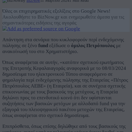
By
BizNow
11 Μαρτίου 2024
1 Min Read
Όλες οι επιχειρηματικές εξελίξεις στο Google News!
Ακολουθήστε το BizNow.gr και ενημερωθείτε άμεσα για τις
σημαντικότερες ειδήσεις της αγοράς
Απάντηση στα σενάρια που κυκλοφορούν περί ενδεχόμενης
πώλησης σε ξένο
fund
εξέδωσε ο
όμιλος Πετρόπουλος
με
ανακοίνωσή του στο Χρηματιστήριο.
Όπως αναφέρεται σε αυτήν, «κατόπιν σχετικού ερωτήματος
της Επιτροπής Κεφαλαιαγοράς αναφορικά με το 08/03/2024
δημοσίευμα του ηλεκτρονικού Τύπου αναφερόμενο σε
φημολογία περί ενδεχόμενης πώλησης της Εταιρείας «Πέτρος
Πετρόπουλος ΑΕΒΕ» (η Εταιρεία), και σε συνέχεια σχετικής
επικοινωνίας με τους βασικούς της μετόχους, η Εταιρεία
δηλώνει προς το επενδυτικό κοινό ότι δεν υφίστανται
συζητήσεις των βασικών μετόχων με αλλοδαπό fund για την
εξαγορά του πλειοψηφικού πακέτου μετοχών της Εταιρείας,
όπως αναφέρεται στο σχετικό δημοσίευμα.
Επιπρόσθετα, όπως επίσης δηλώθηκε από τους βασικούς της