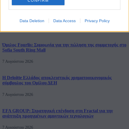
CONFIRM
Όμιλος ΔΕΗ: Νέα συμφωνία για χαρτοφυλάκιο έργων ΑΠΕ
άνω των 2 GW
Data Deletion
Data Access
Privacy Policy
7 Αυγούστου 2026
Όμιλος Fourlis: Συμφωνία για την πώληση της συμμετοχής στο
Sofia South Ring Mall
7 Αυγούστου 2026
Η Deloitte Ελλάδος αποκλειστικός χρηματοοικονομικός
σύμβουλος του Ομίλου ΔΕΗ
7 Αυγούστου 2026
EFA GROUP: Στρατηγική επένδυση στη Fractal για την
ανάπτυξη προηγμένων αμυντικών τεχνολογιών
7 Αυγούστου 2026