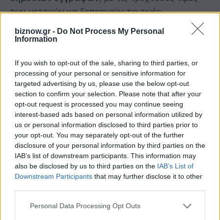
των μετοχών να ξεπερνούν τις τιμές
προσφοράς τους. Η τάση αυτή, ενδεχομένως
biznow.gr -
Do Not Process My Personal
υποδηλώνει μία
βελτίωση των αποτιμήσεων
και
Information
των επιπέδων των τιμών, αντανακλώντας την
If you wish to opt-out of the sale, sharing to third parties, or
αυξανόμενη εμπιστοσύνη μεταξύ, τόσο των
processing of your personal or sensitive information for
εκδοτών, όσο και των επενδυτών.
targeted advertising by us, please use the below opt-out
section to confirm your selection. Please note that after your
opt-out request is processed you may continue seeing
Κατά το πρώτο τρίμηνο του 2024,
interest-based ads based on personal information utilized by
us or personal information disclosed to third parties prior to
πραγματοποιήθηκαν περίπου 10 δημόσιες
your opt-out. You may separately opt-out of the further
εγγραφές με την υποστήριξη
εταιρειών
disclosure of your personal information by third parties on the
διαχείρισης ιδιωτικών κεφαλαίων
(private
IAB’s list of downstream participants. This information may
also be disclosed by us to third parties on the
IAB’s List of
equity)
, πέντε από τις οποίες
Downstream Participants
that may further disclose it to other
συμπεριλαμβάνονται μεταξύ των 10 κορυφαίων
third parties.
δημόσιων εγγραφών παγκοσμίως,
Personal Data Processing Opt Outs
επιβεβαιώνοντας τη σημαντική παρουσία τους