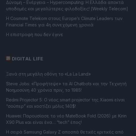
Δύναμη – Ενέργεια – Ηypercomputing: Η Ελλάδα αποκτά
υποδομές και μεγαλύτερες φιλοδοξίες! [Weekly Telecom]
Η Cosmote Telekom στους Europe’s Climate Leaders των
Financial Times για 4η συνεχόμενη χρονιά
Η επιστροφή που δεν έγινε
DIGITAL LIFE
Ξανά στη μεγάλη οθόνη το «La La Land»
Steve Jobs: «Προφήτεψε» τα AI Chatbots και την Τεχνητή
Νοημοσύνη 40 χρόνια πριν, το 1985!
Redmi Projector 5: Ο νέος smart projector της Xiaomi είναι
“σούπερ” και κοστίζει μόλις 140$!
Huawei: Παρουσίασε το νέο MateBook Fold (2026) με Kirin
X90 Plus και είναι ένα… “tech” έπος!
Η σειρά Samsung Galaxy Z αποσπά θετικές κριτικές από