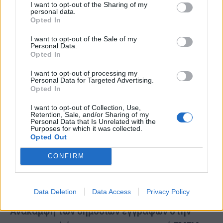
στην αγορά.
I want to opt-out of the Sharing of my
personal data.
Opted In
Ο κλάδος της
τεχνητής νοημοσύνης
, λόγω της
I want to opt-out of the Sale of my
δυναμικής και των προοπτικών του, γνωρίζει
Personal Data.
Opted In
σημαντική ανάπτυξη στον χώρο των εταιρειών
private equity, με την πλειονότητα των
I want to opt-out of processing my
Personal Data for Targeted Advertising.
επιχειρήσεων τεχνητής νοημοσύνης, να
Opted In
βρίσκονται ακόμα στα αρχικά στάδια του
I want to opt-out of Collection, Use,
κύκλου
επιχειρηματικών κεφαλαίων (venture
Retention, Sale, and/or Sharing of my
Personal Data that Is Unrelated with the
capital)
. Αυτό υποδηλώνει ότι θα μπορούσε να
Purposes for which it was collected.
Opted Out
υπάρξει αύξηση των δημόσιων εγγραφών στα
επόμενα χρόνια, καθώς οι εταιρείες αυτές
CONFIRM
ωριμάζουν στον χώρο των ιδιωτικών κεφαλαίων,
πριν επιδιώξουν την είσοδο στο χρηματιστήριο.
Data Deletion
Data Access
Privacy Policy
Ανάκαμψη των δημόσιων εγγραφών στην