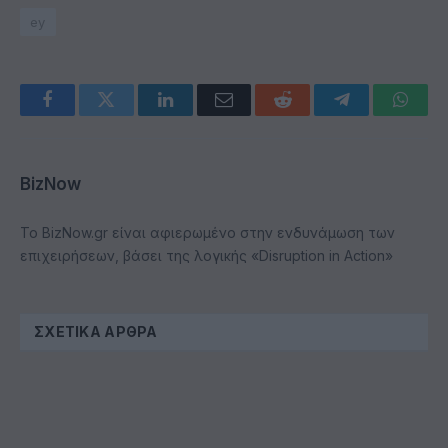
ey
Facebook
Twitter
LinkedIn
Email
Reddit
Telegram
Whats
BizNow
Το BizNow.gr είναι αφιερωμένο στην ενδυνάμωση των
επιχειρήσεων, βάσει της λογικής «Disruption in Action»
ΣΧΕΤΙΚΆ ΆΡΘΡΑ