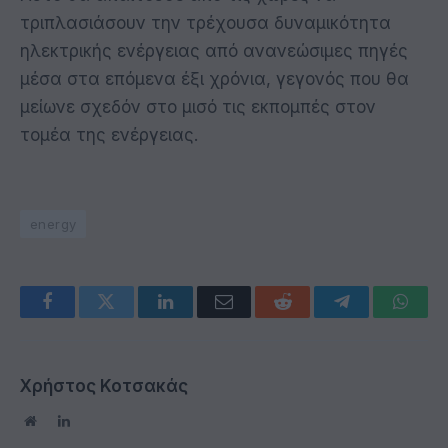
τριπλασιάσουν την τρέχουσα δυναμικότητα
ηλεκτρικής ενέργειας από ανανεώσιμες πηγές
μέσα στα επόμενα έξι χρόνια, γεγονός που θα
μείωνε σχεδόν στο μισό τις εκπομπές στον
τομέα της ενέργειας.
energy
Facebook
Twitter
LinkedIn
Email
Reddit
Telegram
Whats
Χρήστος Κοτσακάς
Website
LinkedIn