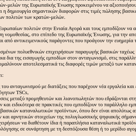
τών-μελών της Ευρωπαϊκής Ένωσης προκειμένου να αξιοποιήσουν
αι η δημιουργία σημαντικών διαφορών στις τιμές πώλησης βασι
των πολιτών των κρατών-μελών.
 Ευρωπαίων πολιτών στην Ενιαία Αγορά και τους εμποδίζουν να
ηση νομοθεσίας, στο επίπεδο της Ευρωπαϊκής Ένωσης, για την α
ι από αντικειμενικούς παράγοντες που προάγουν την ευημερία 
ορισμένων πολυεθνικών επιχειρήσεων παραγωγής βασικών ταχέως
ια δια της εισαγωγής εμποδίων στον ανταγωνισμό, στις παράλλ
εξομαλύνουν αποτελεσματικά τις διαφορές τιμών μεταξύ των κα
ι:
του ανταγωνισμού με διατάξεις που παρέχουν νέα εργαλεία και 
λόγητων TSCs,
σεις μεταξύ προμηθευτών και λιανοπωλητών που εδράζονται στ
 και ειδικότερα σε πρακτικές που εμποδίζουν το παράλληλο εμπ
ασικών καταναλωτικών προϊόντων, όπου δεν είναι απολύτως απα
ών και αρνητικών στοιχείων της πολυγλωσσικής ψηφιακής σήμα
χειρήσεων να διαθέτουν ίδια ή παραπλήσια καταναλωτικά προϊόν
λόγησης σε συνάρτηση με τη δεσπόζουσα θέση ή το μερίδιο αγορ