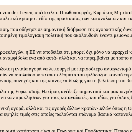
 von der Leyen, απέστειλε ο Πρωθυπουργός, Κυριάκος Μητσοτάκη
πολιτικά κρίσιμο πεδίο της προστασίας των καταναλωτών και τ
ση, που οδήγησε σε σημαντική διάβρωση της αγοραστικής δύνα
ποιημένη τιμολογιακή πολιτική που ακολουθούν έναντι μεμονωμ
υρωεκλογών, η ΕΕ να αποδείξει ότι μπορεί όχι μόνο να ιεραρχεί 
αι αναμφίβολα ένα από αυτά- αλλά και να παρεμβαίνει με τρόπο 
τε η ενιαία αγορά να λειτουργεί με περισσότερο ανταγωνισμό 
ούν να απολαύσουν τα αποτελέσματα του φιλόδοξου κοινού ευρω
νικής συνοχής και της κοινής επιδίωξης για τη βελτίωση του βι
νολο της Ευρωπαϊκής Ηπείρου, ανέδειξε σημαντικά και μακροχρ
τικών προκλήσεων για τους καταναλωτές, και ιδίως για όσους 
ική αγορά, αλλά και τις αγορές άλλων κρατών-μελών όπως η Ολλ
τα υψηλές τιμές στις οποίες πωλούνται επώνυμα βασικά καταναλ
 αυτή κατάσταση είναι οι Γεωγραφικοί Εφοδιαστικοί Περιορισμο