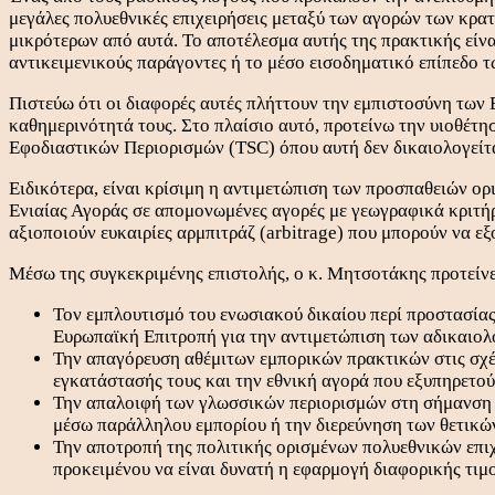
μεγάλες πολυεθνικές επιχειρήσεις μεταξύ των αγορών των κρα
μικρότερων από αυτά. Το αποτέλεσμα αυτής της πρακτικής είν
αντικειμενικούς παράγοντες ή το μέσο εισοδηματικό επίπεδο 
Πιστεύω ότι οι διαφορές αυτές πλήττουν την εμπιστοσύνη των
καθημερινότητά τους. Στο πλαίσιο αυτό, προτείνω την υιοθέτ
Εφοδιαστικών Περιορισμών (TSC) όπου αυτή δεν δικαιολογείτα
Ειδικότερα, είναι κρίσιμη η αντιμετώπιση των προσπαθειών 
Ενιαίας Αγοράς σε απομονωμένες αγορές με γεωγραφικά κριτήρ
αξιοποιούν ευκαιρίες αρμπιτράζ (arbitrage) που μπορούν να 
Μέσω της συγκεκριμένης επιστολής, ο κ. Μητσοτάκης προτείνε
Τον εμπλουτισμό του ενωσιακού δικαίου περί προστασίας 
Ευρωπαϊκή Επιτροπή για την αντιμετώπιση των αδικαιο
Την απαγόρευση αθέμιτων εμπορικών πρακτικών στις σχέ
εγκατάστασής τους και την εθνική αγορά που εξυπηρετούν
Την απαλοιφή των γλωσσικών περιορισμών στη σήμανση β
μέσω παράλληλου εμπορίου ή την διερεύνηση των θετικ
Την αποτροπή της πολιτικής ορισμένων πολυεθνικών επι
προκειμένου να είναι δυνατή η εφαρμογή διαφορικής τιμο