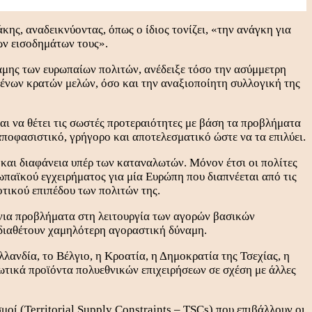
ς, αναδεικνύοντας, όπως ο ίδιος τονίζει, «την ανάγκη για
ων εισοδημάτων τους».
μης των ευρωπαίων πολιτών, ανέδειξε τόσο την ασύμμετρη
ένων κρατών μελών, όσο και την αναξιοποίητη συλλογική της
και να θέτει τις σωστές προτεραιότητες με βάση τα προβλήματα
αποφασιστικό, γρήγορο και αποτελεσματικό ώστε να τα επιλύει.
και διαφάνεια υπέρ των καταναλωτών. Μόνον έτσι οι πολίτες
παϊκού εγχειρήματος για μία Ευρώπη που διαπνέεται από τις
οτικού επιπέδου των πολιτών της.
όνια προβλήματα στη λειτουργία των αγορών βασικών
διαθέτουν χαμηλότερη αγοραστική δύναμη.
ανδία, το Βέλγιο, η Κροατία, η Δημοκρατία της Τσεχίας, η
ωτικά προϊόντα πολυεθνικών επιχειρήσεων σε σχέση με άλλες
ί (Territorial Supply Constraints – TSCs) που επιβάλλουν οι