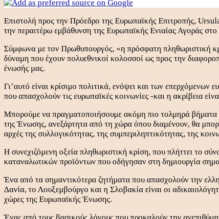
Επιστολή προς την Πρόεδρο της Ευρωπαϊκής Επιτροπής, Ursula
την περαιτέρω εμβάθυνση της Ευρωπαϊκής Ενιαίας Αγοράς στο 
Σύμφωνα με τον Πρωθυπουργός, «η πρόσφατη πληθωριστική κρί
δύναμη που έχουν πολυεθνικοί κολοσσοί ως προς την διαφορο
ένωσής μας.
Γι’αυτό είναι κρίσιμο πολιτικά, ενόψει και των επερχόμενων ε
που απασχολούν τις ευρωπαϊκές κοινωνίες -και η ακρίβεια είν
Μπορούμε να πραγματοποιήσουμε ακόμη πιο τολμηρά βήματα ώσ
της Ένωσης, ανεξάρτητα από τη χώρα όπου διαμένουν, θα μπορ
αρχές της συλλογικότητας, της συμπεριληπτικότητας, της κοινω
Η συνεχιζόμενη οξεία πληθωριστική κρίση, που πλήττει το σύ
καταναλωτικών προϊόντων που οδήγησαν στη δημιουργία σημαν
Ένα από τα σημαντικότερα ζητήματα που απασχολούν την ελλην
Δανία, το Λουξεμβούργο και η Σλοβακία είναι οι αδικαιολόγη
χώρες της Ευρωπαϊκής Ένωσης.
Ένας από τους βασικούς λόγους που προκαλούν την ανεπιθύμητη