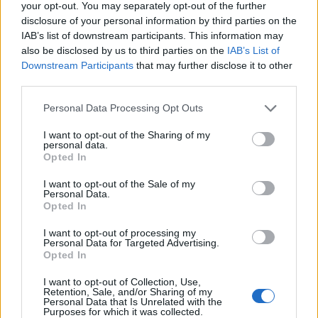
your opt-out. You may separately opt-out of the further
αναπτυσσόμενες οικονομίες.
disclosure of your personal information by third parties on the
IAB’s list of downstream participants. This information may
Από το 2021, πάνω από το 80% της αύξησης
also be disclosed by us to third parties on the
IAB’s List of
Downstream Participants
that may further disclose it to other
της ζήτησης ενέργειας προέρχεται από
third parties.
αναδυόμενες και αναπτυσσόμενες οικονομίες,
Personal Data Processing Opt Outs
ενώ το 90% των επενδύσεων στην καθαρή
ενέργεια κατευθύνεται σε ανεπτυγμένες
I want to opt-out of the Sharing of my
personal data.
αγορές και την Κίνα, αποκαλύπτοντας το
Opted In
χάσμα μεταξύ επενδυτικών ροών και
I want to opt-out of the Sale of my
μελλοντικής ζήτησης. Η Αναδυόμενη Ευρώπη
Personal Data.
Opted In
σημείωσε τη μεγαλύτερη πρόοδο, κυρίως σε
υποδομές και ισότητα, με τη Λετονία να
I want to opt-out of processing my
Personal Data for Targeted Advertising.
καταγράφει την υψηλότερη βαθμολογία και τη
Opted In
Βοσνία-Ερζεγοβίνη τη μεγαλύτερη ετήσια
I want to opt-out of Collection, Use,
άνοδο. Στην Αναδυόμενη Ασία, η Κίνα και η
Retention, Sale, and/or Sharing of my
Personal Data that Is Unrelated with the
Μαλαισία πρωταγωνίστησαν στη βελτίωση της
Purposes for which it was collected.