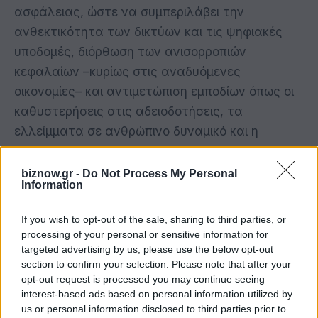
ασφάλειας, ώστε να συμπεριλάβει την
ανθεκτικότητα των δικτύων και τις ψηφιακές
υποδομές, διόρθωση των ανισορροπιών
κεφαλαίων –κυρίως στις αναδυόμενες
οικονομίες– και αντιμετώπιση εμποδίων όπως οι
καθυστερήσεις στις αδειοδοτήσεις, τα
ελλείμματα σε ανθρώπινο δυναμικό και η
χωρητικότητα των δικτύων. Για τη διατήρηση
της προόδου και την ενίσχυση της
biznow.gr -
Do Not Process My Personal
Information
ανθεκτικότητας, προτείνονται ευέλικτες
πολιτικές που θα προσελκύσουν
If you wish to opt-out of the sale, sharing to third parties, or
μακροπρόθεσμα κεφάλαια, εκσυγχρονισμός
processing of your personal or sensitive information for
targeted advertising by us, please use the below opt-out
υποδομών, επενδύσεις σε δεξιότητες και
section to confirm your selection. Please note that after your
καινοτομία, επέκταση της καθαρής τεχνολογίας
opt-out request is processed you may continue seeing
ιδιαίτερα στους δυσπρόσιτους τομείς και
interest-based ads based on personal information utilized by
us or personal information disclosed to third parties prior to
αύξηση των κεφαλαιουχικών ροών στις