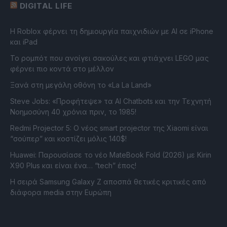
DIGITAL LIFE
Η Roblox φέρνει τη δημιουργία παιχνιδιών με ΑΙ σε iPhone
και iPad
Το ρομπότ που ανοίγει σακούλες και φτιάχνει LEGO μας
φέρνει πιο κοντά στο μέλλον
Ξανά στη μεγάλη οθόνη το «La La Land»
Steve Jobs: «Προφήτεψε» τα AI Chatbots και την Τεχνητή
Νοημοσύνη 40 χρόνια πριν, το 1985!
Redmi Projector 5: Ο νέος smart projector της Xiaomi είναι
“σούπερ” και κοστίζει μόλις 140$!
Huawei: Παρουσίασε το νέο MateBook Fold (2026) με Kirin
X90 Plus και είναι ένα… “tech” έπος!
Η σειρά Samsung Galaxy Z αποσπά θετικές κριτικές από
διάφορα media στην Ευρώπη