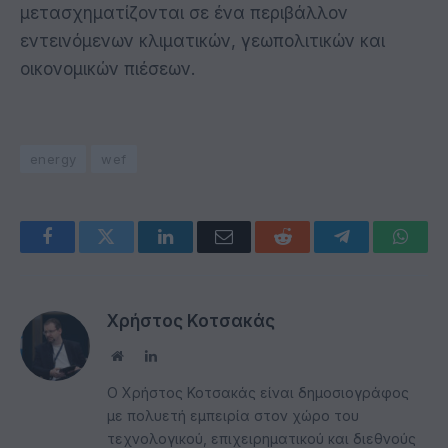
μετασχηματίζονται σε ένα περιβάλλον
εντεινόμενων κλιματικών, γεωπολιτικών και
οικονομικών πιέσεων.
energy
wef
Facebook
Twitter
LinkedIn
Email
Reddit
Telegram
Whats
Χρήστος Κοτσακάς
Website
LinkedIn
Ο Χρήστος Κοτσακάς είναι δημοσιογράφος
με πολυετή εμπειρία στον χώρο του
τεχνολογικού, επιχειρηματικού και διεθνούς