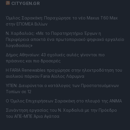
CITYGEN.GR
Όμιλος Σαρακάκη: Παραχώρησε το νέο Maxus T60 Max
στην ΕΠΟΜΕΑ Βιλίων
Ν. Χαρδαλιάς: «Με το Παρατηρητήριο Έργων η
Περιφέρεια αποκτά ένα πρωτοποριακό ψηφιακό εργαλείο
λογοδοσίας»
Δήμος Αθηναίων: 43 σχολικές αυλές γίνονται πιο
πράσινες και πιο δροσερές
Η FARIA Renewables προχώρησε στην ηλεκτροδότηση του
αιολικού πάρκου Faria Αίολος Λάρυμνα
ΥΠΕΝ: Διευρύνεται ο κατάλογος των Προστατευόμενων
Τοπίων σε 12
O Όμιλος Επιχειρήσεων Σαρακάκη στο πλευρό της ΑΝΙΜΑ
Συνάντηση εργασίας του Ν. Χαρδαλιά με την Πρόεδρο
του ΑΠΕ-ΜΠΕ Άρια Αγάτσα