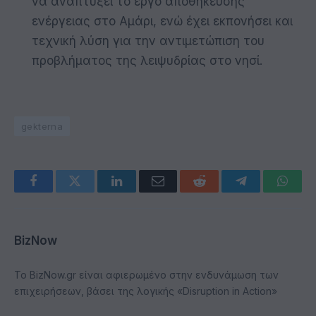
να αναπτύξει το έργο αποθήκευσης
ενέργειας στο Αμάρι, ενώ έχει εκπονήσει και
τεχνική λύση για την αντιμετώπιση του
προβλήματος της λειψυδρίας στο νησί.
gekterna
Facebook
Twitter
LinkedIn
Email
Reddit
Telegram
Whats
BizNow
Το BizNow.gr είναι αφιερωμένο στην ενδυνάμωση των
επιχειρήσεων, βάσει της λογικής «Disruption in Action»