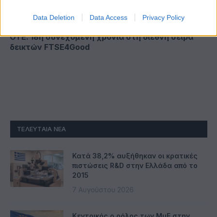
Data Deletion
Data Access
Privacy Policy
ΟΤΕ: 18η συνεχόμενη χρονιά στη διεθνή σειρά
δεικτών FTSE4Good
ΤΕΛΕΥΤΑΊΑ ΝΈΑ
Κατά 38,2% αυξήθηκαν οι κρατικές
πιστώσεις R&D στην Ελλάδα από το
2015
7 Αυγούστου 2026
Κεντρικός ο ρόλος των ΜμΕ στην