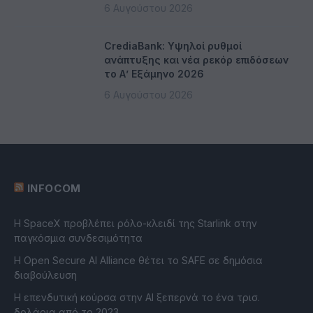
6 Αυγούστου 2026
CrediaBank: Υψηλοί ρυθμοί
ανάπτυξης και νέα ρεκόρ επιδόσεων
το Α’ Εξάμηνο 2026
6 Αυγούστου 2026
INFOCOM
Η SpaceX προβλέπει ρόλο-κλειδί της Starlink στην
παγκόσμια συνδεσιμότητα
Η Open Secure AI Alliance θέτει το SAFE σε δημόσια
διαβούλευση
Η επενδυτική κούρσα στην AI ξεπερνά το ένα τρισ.
δολάρια από το 2023