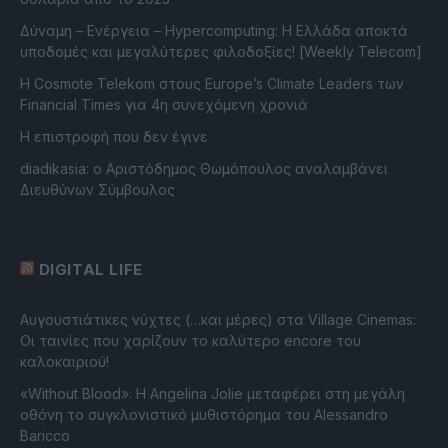
Δύναμη – Ενέργεια – Ηypercomputing: Η Ελλάδα αποκτά
υποδομές και μεγαλύτερες φιλοδοξίες! [Weekly Telecom]
Η Cosmote Telekom στους Europe’s Climate Leaders των
Financial Times για 4η συνεχόμενη χρονιά
Η επιστροφή που δεν έγινε
diadikasia: ο Αριστόδημος Θωμόπουλος αναλαμβάνει
Διευθύνων Σύμβουλος
DIGITAL LIFE
Αυγουστιάτικες νύχτες (…και μέρες) στα Village Cinemas:
Οι ταινίες που χαρίζουν το καλύτερο encore του
καλοκαιριού!
«Without Blood»: Η Angelina Jolie μεταφέρει στη μεγάλη
οθόνη το συγκλονιστικό μυθιστόρημα του Alessandro
Baricco