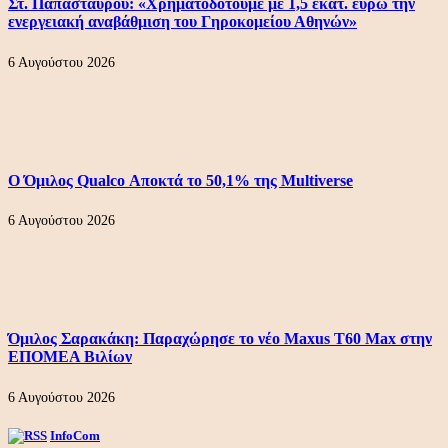
Στ. Παπασταύρου: «Χρηματοδοτούμε με 1,5 εκατ. ευρώ την
ενεργειακή αναβάθμιση του Γηροκομείου Αθηνών»
6 Αυγούστου 2026
Ο Όμιλος Qualco Αποκτά το 50,1% της Multiverse
6 Αυγούστου 2026
Όμιλος Σαρακάκη: Παραχώρησε το νέο Maxus T60 Max στην
ΕΠΟΜΕΑ Βιλίων
6 Αυγούστου 2026
InfoCom