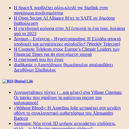
Η SpaceX προβλέπει ρόλο-κλειδί της Starlink στην
παγκόσμια συνδεσιμότητα
Η Open Secure AI Alliance θέτει το SAFE σε δημόσια
διαβούλευση
Η επενδυτική κούρσα στην AI ξεπερνά το ένα τρισ. δολάρια
από το 2023
Δύναμη – Ενέργεια – Ηypercomputing: Η Ελλάδα αποκτά
υποδομές και μεγαλύτερες φιλοδοξίες! [Weekly Telecom]
Η Cosmote Telekom στους Europe’s Climate Leaders των
Financial Times για 4η συνεχόμενη χρονιά
Η επιστροφή που δεν έγινε
diadikasia: ο Αριστόδημος Θωμόπουλος αναλαμβάνει
Διευθύνων Σύμβουλος
Digital Life
Αυγουστιάτικες νύχτες (…και μέρες) στα Village Cinemas:
Οι ταινίες που χαρίζουν το καλύτερο encore του
καλοκαιριού!
«Without Blood»: Η Angelina Jolie μεταφέρει στη μεγάλη
οθόνη το συγκλονιστικό μυθιστόρημα του Alessandro
Baricco
Samsung: Νέα γενιά 3D μνήμης μετεράστιες επιδόσεις,
αλλά… η AI θα την απορροφήσει πλήρως!