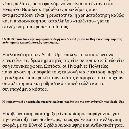
νέους πελάτες, με το φαινόμενο να είναι πιο έντονο στο
Ηνωμένο Βασίλειο. Πρόσθετες προκλήσεις που
αντιμετωπίζουν είναι η ρευστότητα, η χρηματοδότηση καθώς
και η προσέλκυση του κατάλληλου «ταλέντου» για τη
στελέχωση του προσωπικού τους.
Οι ΗΠΑ αποτελούν την κορυφαία επιλογή των Scale-Ups για διεθνή επέκταση, παρά τις
πολιτισμικές και ρυθμιστικές προκλήσεις.
Η πλειονότητα των Scale-Ups επιλέγει ή καταφέρνει να
επεκτείνει τις δραστηριότητές της είτε σε τοπικό επίπεδο είτε
σε γειτονικές χώρες. Ωστόσο, οι Ηνωμένες Πολιτείες
παραμένουν η κορυφαία τους επιλογή για επέκταση, παρά τις
προκλήσεις που προκύπτουν από τις διαφορές που υπάρχουν
σε πολιτισμικό και ρυθμιστικό επίπεδο αλλά και το
συνεπαγόμενο κόστος.
Η κυβερνητική υποστήριξη αποτελεί κρίσιμο παράγοντα για την ανάπτυξη των Scale-Ups
Η κυβερνητική υποστήριξη είναι κρίσιμος παράγοντας για
την ανάπτυξη των Scale-Ups, όπως φαίνεται στην ελληνική
αγορά, με το Εθνικό Σχέδιο Ανάκαμψης και Ανθεκτικότητας.