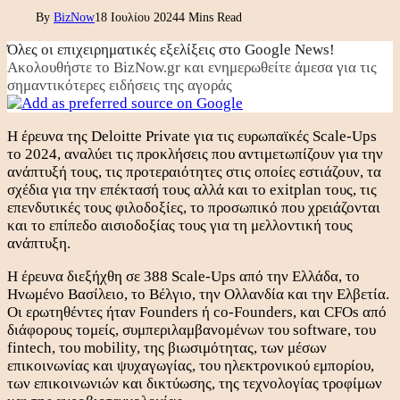
By
BizNow
18 Ιουλίου 2024
4 Mins Read
Όλες οι επιχειρηματικές εξελίξεις στο Google News!
Ακολουθήστε το BizNow.gr και ενημερωθείτε άμεσα για τις
σημαντικότερες ειδήσεις της αγοράς
H έρευνα της Deloitte Private για τις ευρωπαϊκές Scale-Ups
το 2024, αναλύει τις προκλήσεις που αντιμετωπίζουν για την
ανάπτυξή τους, τις προτεραιότητες στις οποίες εστιάζουν, τα
σχέδια για την επέκτασή τους αλλά και τo exitplan τους, τις
επενδυτικές τους φιλοδοξίες, το προσωπικό που χρειάζονται
και το επίπεδο αισιοδοξίας τους για τη μελλοντική τους
ανάπτυξη.
Η έρευνα διεξήχθη σε 388 Scale-Ups από την Ελλάδα, το
Ηνωμένο Βασίλειο, το Βέλγιο, την Ολλανδία και την Ελβετία.
Οι ερωτηθέντες ήταν Founders ή co-Founders, και CFOs από
διάφορους τομείς, συμπεριλαμβανομένων του software, του
fintech, του mobility, της βιωσιμότητας, των μέσων
επικοινωνίας και ψυχαγωγίας, του ηλεκτρονικού εμπορίου,
των επικοινωνιών και δικτύωσης, της τεχνολογίας τροφίμων