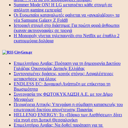
Summer Mode ON! Η LG μετατρέπει κάθε στιγμή σε
απόλυτη gaming εμπειρία!
Οι Ευρωπαίοι καταναλωτές φαίνεται να «αγκαλιάζουν» τα
νέα Samsung Galaxy Z Fold8
Ιστορική στιγμή στο διάστημα: Για πρώτη φορά άνθρωποι
έκαναν ακτινογραφίες σε τροχιά
Η Monopoly γίνεται τηλεπαιχνίδι στο Netflix με έπαθλο 2
εκατομμύρια δολάρια
CityGen.gr
Επιμελητήριο Αχαΐας: Πρόταση για τη δημιουργία Δικτύου
Γαλάζιας Οικονομίας Δυτικής Ελλάδας
Συντονισμένες δράσεις, κοινός στόχος: Ασφαλέστερες
μετακινήσεις για όλους
ENDLESS EC: Δυναμική Ανάπτυξη με επίκεντρο τη
Βιωσιμότητα
Συνεργασία της ΦΩΤΟΚΥΚΛΩΣΗ Α.Ε. με τον Δήμο
Μεγαρέων
Περιφέρεια Αττικής: Υπεγράφη η σύμβαση κατασκευής του
εσωτερικού δικτύου αποχέτευσης Παιανίας
HELLENiQ ENERGY: Το «Πάρκο των Αισθήσεων» δίνει
νέα πνοή στη Δυτική Θεσσαλονίκη
Επιμελητήριο Αχαΐας: Να δοθεί παράταση για τα