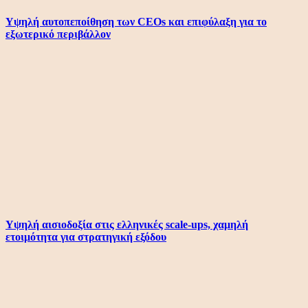
Υψηλή αυτοπεποίθηση των CEOs και επιφύλαξη για το
εξωτερικό περιβάλλον
Υψηλή αισιοδοξία στις ελληνικές scale-ups, χαμηλή
ετοιμότητα για στρατηγική εξόδου