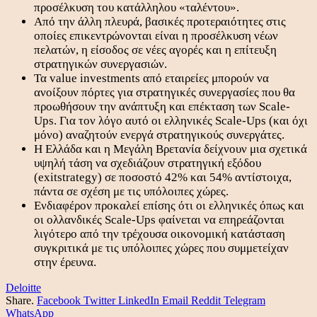
προσέλκυση του κατάλληλου «ταλέντου».
Από την άλλη πλευρά, βασικές προτεραιότητες στις
οποίες επικεντρώνονται είναι η προσέλκυση νέων
πελατών, η είσοδος σε νέες αγορές και η επίτευξη
στρατηγικών συνεργασιών.
Τα value investments από εταιρείες μπορούν να
ανοίξουν πόρτες για στρατηγικές συνεργασίες που θα
προωθήσουν την ανάπτυξη και επέκταση των Scale-
Ups. Για τον λόγο αυτό οι ελληνικές Scale-Ups (και όχι
μόνο) αναζητούν ενεργά στρατηγικούς συνεργάτες.
Η Ελλάδα και η Μεγάλη Βρετανία δείχνουν μια σχετικά
υψηλή τάση να σχεδιάζουν στρατηγική εξόδου
(exitstrategy) σε ποσοστό 42% και 54% αντίστοιχα,
πάντα σε σχέση με τις υπόλοιπες χώρες.
Ενδιαφέρον προκαλεί επίσης ότι οι ελληνικές όπως και
οι ολλανδικές Scale-Ups φαίνεται να επηρεάζονται
λιγότερο από την τρέχουσα οικονομική κατάσταση
συγκριτικά με τις υπόλοιπες χώρες που συμμετείχαν
στην έρευνα.
Deloitte
Share.
Facebook
Twitter
LinkedIn
Email
Reddit
Telegram
WhatsApp