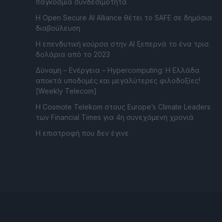
παγκόσμια συνδεσιμότητα
Η Open Secure AI Alliance θέτει το SAFE σε δημόσια
διαβούλευση
Η επενδυτική κούρσα στην AI ξεπερνά το ένα τρισ.
δολάρια από το 2023
Δύναμη – Ενέργεια – Ηypercomputing: Η Ελλάδα
αποκτά υποδομές και μεγαλύτερες φιλοδοξίες!
[Weekly Telecom]
Η Cosmote Telekom στους Europe’s Climate Leaders
των Financial Times για 4η συνεχόμενη χρονιά
Η επιστροφή που δεν έγινε