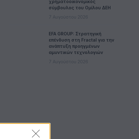
χρηματοοικονομικός
σύμβουλος του Ομίλου ΔΕΗ
7 Αυγούστου 2026
EFA GROUP: Στρατηγική
επένδυση στη Fractal για την
ανάπτυξη προηγμένων
αμυντικών τεχνολογιών
7 Αυγούστου 2026