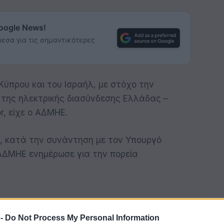
Google News!
εσα για τις σημαντικότερες
ύπρου και του Ισραήλ, με στόχο την
 της ηλεκτρικής διασύνδεσης Ελλάδας –
r, είχε ο ΑΔΜΗΕ.
ή, κατά την συνάντηση με τον Υπουργό
 ΑΔΜΗΕ ενημέρωσε για την πορεία
ης μετοχικής συμμετοχής της κυπριακής
 Διαχειριστή ζήτησαν να επιταχυνθούν οι
 -
Do Not Process My Personal Information