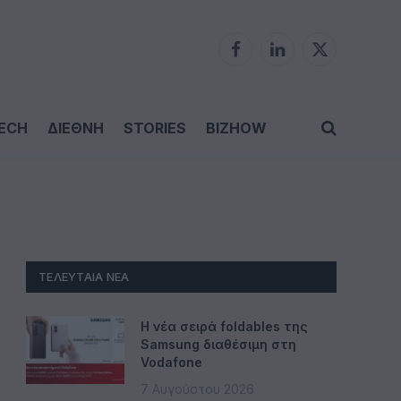
Facebook
LinkedIn
X
(Twitter)
ECH
ΔΙΕΘΝΗ
STORIES
BIZHOW
ΤΕΛΕΥΤΑΊΑ ΝΈΑ
Η νέα σειρά foldables της
Samsung διαθέσιμη στη
Vodafone
7 Αυγούστου 2026