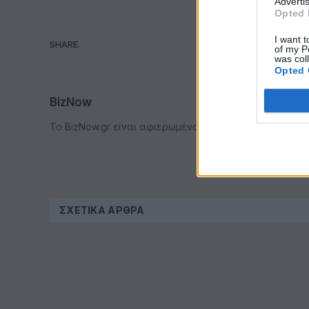
Advertis
Opted 
I want t
SHARE.
of my P
Faceboo
was col
Opted 
BizNow
Το BizNow.gr είναι αφιερωμένο στην ενδυνάμωση των επ
ΣΧΕΤΙΚΆ ΆΡΘΡΑ