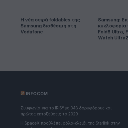
Η νέα σειρά foldables της
Samsung: Επ
Samsung διαθέσιμη στη
κυκλοφορία 
Vodafone
Fold8 Ultra, F
Watch Ultra
INFOCOM
Συμφωνία για το IRIS² με 348 δορυφόρους και
πρώτες εκτοξεύσεις το 2029
Η SpaceX προβλέπει ρόλο-κλειδί της Starlink στην