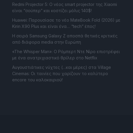
Redmi Projector 5: Ο νέος smart projector της Xiaomi
είναι “σούπερ” και κοστίζει μόλις 140$!
Huawei: Παρουσίασε το νέο MateBook Fold (2026) με
Kirin X90 Plus και είναι ένα… “tech” έπος!
Η σειρά Samsung Galaxy Z αποσπά θετικές κριτικές
από διάφορα media στην Ευρώπη
«The Whisper Man»: Ο Ρόμπερτ Ντε Νίρο επιστρέφει
με ένα ανατριχιαστικό θρίλερ στο Netflix
Αυγουστιάτικες νύχτες (…και μέρες) στα Village
Cinemas: Οι ταινίες που χαρίζουν το καλύτερο
encore του καλοκαιριού!