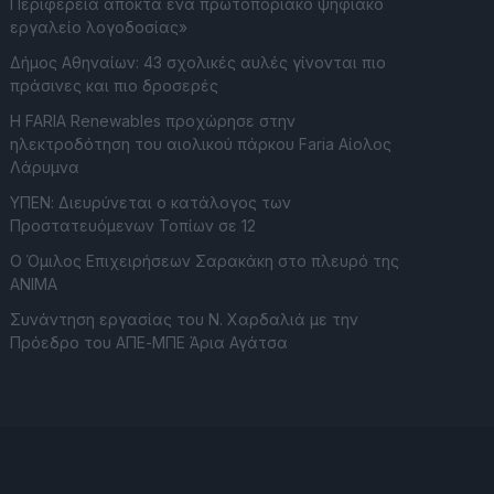
Περιφέρεια αποκτά ένα πρωτοποριακό ψηφιακό
εργαλείο λογοδοσίας»
Δήμος Αθηναίων: 43 σχολικές αυλές γίνονται πιο
πράσινες και πιο δροσερές
Η FARIA Renewables προχώρησε στην
ηλεκτροδότηση του αιολικού πάρκου Faria Αίολος
Λάρυμνα
ΥΠΕΝ: Διευρύνεται ο κατάλογος των
Προστατευόμενων Τοπίων σε 12
O Όμιλος Επιχειρήσεων Σαρακάκη στο πλευρό της
ΑΝΙΜΑ
Συνάντηση εργασίας του Ν. Χαρδαλιά με την
Πρόεδρο του ΑΠΕ-ΜΠΕ Άρια Αγάτσα