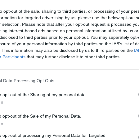
ου Υπουργικού Συμβουλίου του περασμένου
to opt-out of the sale, sharing to third parties, or processing of your per
μετοχή της Κυπριακής Δημοκρατίας στο έργο
formation for targeted advertising by us, please use the below opt-out s
έχει ήδη δαπανήσει περισσότερα από 150
r selection. Please note that after your opt-out request is processed y
ν Υπουργό Οικονομικών ότι προσδοκά στην
eing interest-based ads based on personal information utilized by us or
disclosed to third parties prior to your opt-out. You may separately opt-
ια την συνέχεια του.
losure of your personal information by third parties on the IAB’s list of
. This information may also be disclosed by us to third parties on the
IA
ια τα επόμενα χρηματοδοτικά ορόσημα και
Participants
that may further disclose it to other third parties.
ροκειμένου να επιταχυνθεί η σύναψη της
Τράπεζα Επενδύσεων.
l Data Processing Opt Outs
α οφέλη του έργου για τους κύπριους
o opt-out of the Sharing of my personal data.
ασύνδεση θα ευνοήσει την περαιτέρω την
In
o opt-out of the Sale of my Personal Data.
In
to opt-out of processing my Personal Data for Targeted