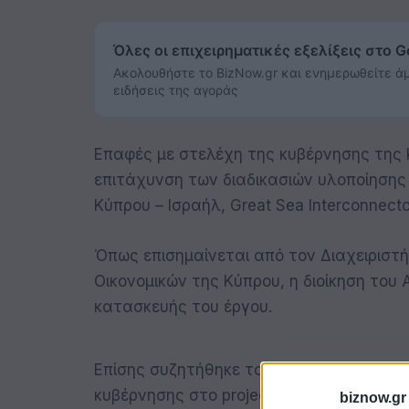
Όλες οι επιχειρηματικές εξελίξεις στο 
Ακολουθήστε το BizNow.gr και ενημερωθείτε άμ
ειδήσεις της αγοράς
Επαφές με στελέχη της κυβέρνησης της Κ
επιτάχυνση των διαδικασιών υλοποίησης
Κύπρου – Ισραήλ, Great Sea Interconnecto
Όπως επισημαίνεται από τον Διαχειριστ
Οικονομικών της Κύπρου, η διοίκηση του
κατασκευής του έργου.
Επίσης συζητήθηκε το χρονοδιάγραμμα τ
κυβέρνησης στο project. Tα στελέχη του
biznow.gr