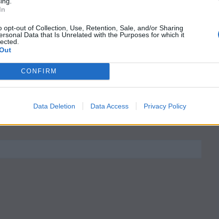
ing.
In
o opt-out of Collection, Use, Retention, Sale, and/or Sharing
ersonal Data that Is Unrelated with the Purposes for which it
k
Twitter
LinkedIn
Email
Reddit
Telegram
WhatsAp
lected.
Out
CONFIRM
ιχειρήσεων, βάσει της λογικής «Disruption in Action»
Data Deletion
Data Access
Privacy Policy