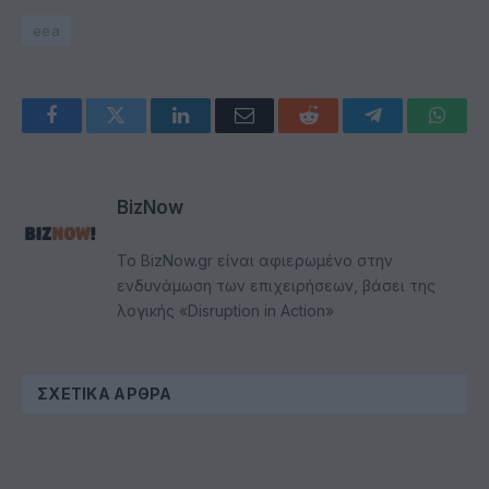
eea
Facebook
Twitter
LinkedIn
Email
Reddit
Telegram
Whats
BizNow
Το BizNow.gr είναι αφιερωμένο στην
ενδυνάμωση των επιχειρήσεων, βάσει της
λογικής «Disruption in Action»
ΣΧΕΤΙΚΆ ΆΡΘΡΑ