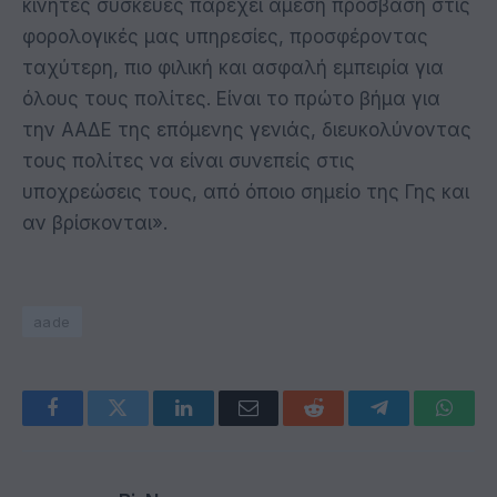
κινητές συσκευές παρέχει άμεση πρόσβαση στις
φορολογικές μας υπηρεσίες, προσφέροντας
ταχύτερη, πιο φιλική και ασφαλή εμπειρία για
όλους τους πολίτες. Είναι το πρώτο βήμα για
την ΑΑΔΕ της επόμενης γενιάς, διευκολύνοντας
τους πολίτες να είναι συνεπείς στις
υποχρεώσεις τους, από όποιο σημείο της Γης και
αν βρίσκονται».
aade
Facebook
Twitter
LinkedIn
Email
Reddit
Telegram
Whats