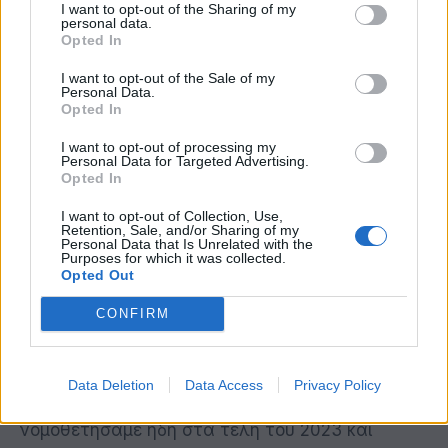
ημερολόγιο αλλά και ως «φορολογικό
I want to opt-out of the Sharing of my
personal data.
ξυπνητήρι» για πολίτες και επιχειρήσεις
Opted In
προκειμένου να εξυπηρετούν εμπρόθεσμα τις
I want to opt-out of the Sale of my
Personal Data.
υποχρεώσεις τους προς την Εφορία και να μην
Opted In
χάνουν με αυτόν τον τρόπο τις ρυθμίσεις τους.
I want to opt-out of processing my
Η εφαρμογή αυτή αποτελεί έναν καθημερινό
Personal Data for Targeted Advertising.
σύμμαχο για εκατομμύρια φορολογούμενους για
Opted In
μια σειρά φορολογικών συναλλαγών, για την
I want to opt-out of Collection, Use,
Retention, Sale, and/or Sharing of my
καλύτερη ενημέρωση τους σχετικά με
Personal Data that Is Unrelated with the
Purposes for which it was collected.
προθεσμίες πληρωμών, για επιστροφές φόρων
Opted Out
κλπ. Από κοινού με την ΑΑΔΕ συνεχίζουμε να
CONFIRM
μειώνουμε εμπόδια και να εντείνουμε την
ψηφιοποίηση των συναλλαγών των πολιτών και
των επιχειρήσεων. Στην κατεύθυνση αυτή
Data Deletion
Data Access
Privacy Policy
κινούνται και οι πρωτοβουλίες που
νομοθετήσαμε ήδη στα τέλη του 2023 και