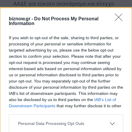
ΑΑΔΕ για εύκολο σκανάρισμα και έλεγχο
αποδείξεων
biznow.gr -
Do Not Process My Personal
Δυνατότητα quick login με χρήση PIN ή και
Information
βιομετρικών, επιλογή γλώσσας (ελληνικά/
If you wish to opt-out of the sale, sharing to third parties, or
αγγλικά) και χρωματικού θέματος εφαρμογής
processing of your personal or sensitive information for
Εντοπισμός υπηρεσιών της ΑΑΔΕ σε χάρτη με
targeted advertising by us, please use the below opt-out
section to confirm your selection. Please note that after your
δυνατότητα Geolocation και προβολή
opt-out request is processed you may continue seeing
στοιχείων επικοινωνίας
interest-based ads based on personal information utilized by
us or personal information disclosed to third parties prior to
Δυνατότητα Tap-To-Call στο Κέντρο
your opt-out. You may separately opt-out of the further
Εξυπηρέτησης Φορολογούμενων της ΑΑΔΕ
disclosure of your personal information by third parties on the
IAB’s list of downstream participants. This information may
also be disclosed by us to third parties on the
IAB’s List of
Όπως είπε ο κ. Χατζηδάκης, «Η ΑΑΔΕ έρχεται
Downstream Participants
that may further disclose it to other
ακόμα πιο κοντά στον πολίτη αξιοποιώντας τις
third parties.
σύγχρονες τεχνολογίες. Η νέα εφαρμογή για
Personal Data Processing Opt Outs
κινητά myAADEapp λειτουργεί ως φορολογικό