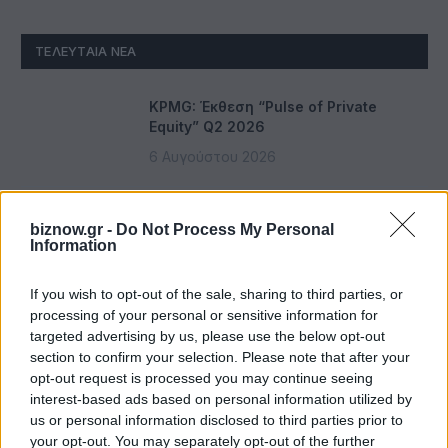
ΤΕΛΕΥΤΑΊΑ ΝΈΑ
KPMG: Έκθεση “Pulse of Private
Equity” Q2 2026
6 Αυγούστου 2026
Οι προτάσεις του ΕΣΑ για ισχυρή
biznow.gr -
Do Not Process My Personal
μικρομεσαία επιχειρηματικότητα
Information
στον Υφυπουργό Οικονομικών
6 Αυγούστου 2026
If you wish to opt-out of the sale, sharing to third parties, or
processing of your personal or sensitive information for
targeted advertising by us, please use the below opt-out
ΔΕΗ: Ισχυρή ανάπτυξη στο α΄εξάμηνο
section to confirm your selection. Please note that after your
2026 με προσαρμοσμένο EBITDA στα
opt-out request is processed you may continue seeing
€1,2 δισ.
interest-based ads based on personal information utilized by
6 Αυγούστου 2026
us or personal information disclosed to third parties prior to
your opt-out. You may separately opt-out of the further