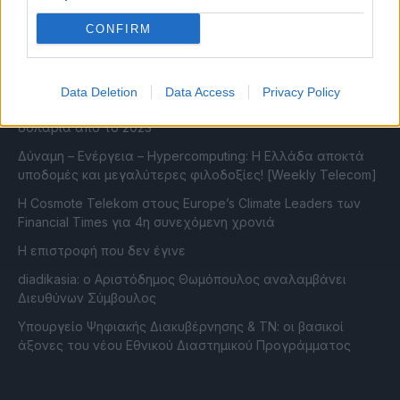
INFOCOM
CONFIRM
Η Open Secure AI Alliance θέτει το SAFE σε δημόσια
διαβούλευση
Data Deletion
Data Access
Privacy Policy
Η επενδυτική κούρσα στην AI ξεπερνά το ένα τρισ.
δολάρια από το 2023
Δύναμη – Ενέργεια – Ηypercomputing: Η Ελλάδα αποκτά
υποδομές και μεγαλύτερες φιλοδοξίες! [Weekly Telecom]
Η Cosmote Telekom στους Europe’s Climate Leaders των
Financial Times για 4η συνεχόμενη χρονιά
Η επιστροφή που δεν έγινε
diadikasia: ο Αριστόδημος Θωμόπουλος αναλαμβάνει
Διευθύνων Σύμβουλος
Υπουργείο Ψηφιακής Διακυβέρνησης & ΤΝ: οι βασικοί
άξονες του νέου Εθνικού Διαστημικού Προγράμματος