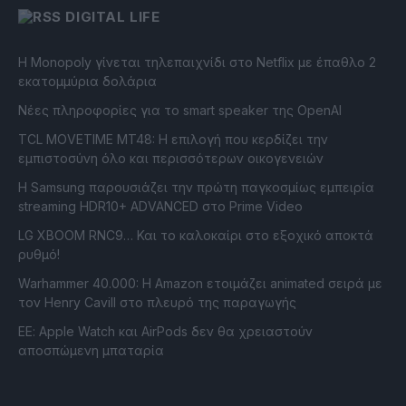
DIGITAL LIFE
Η Monopoly γίνεται τηλεπαιχνίδι στο Netflix με έπαθλο 2
εκατομμύρια δολάρια
Νέες πληροφορίες για το smart speaker της OpenAI
TCL MOVETIME MT48: Η επιλογή που κερδίζει την
εμπιστοσύνη όλο και περισσότερων οικογενειών
Η Samsung παρουσιάζει την πρώτη παγκοσμίως εμπειρία
streaming HDR10+ ADVANCED στο Prime Video
LG XBOOM RNC9… Και το καλοκαίρι στο εξοχικό αποκτά
ρυθμό!
Warhammer 40.000: Η Amazon ετοιμάζει animated σειρά με
τον Henry Cavill στο πλευρό της παραγωγής
ΕΕ: Apple Watch και AirPods δεν θα χρειαστούν
αποσπώμενη μπαταρία