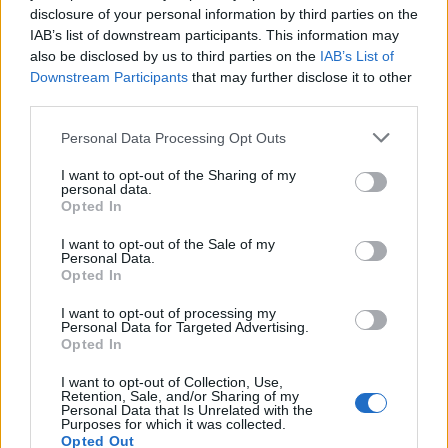
disclosure of your personal information by third parties on the
Τ. Θεοδωρικάκος: “Στηρίζουμε με
πράξεις την έρευνα και την
IAB’s list of downstream participants. This information may
καινοτομία”
also be disclosed by us to third parties on the
IAB’s List of
Downstream Participants
that may further disclose it to other
6 Αυγούστου 2026
third parties.
Personal Data Processing Opt Outs
Για πρώτη φορά το Αρχαίο Θέατρο
Επιδαύρου άνοιξε τις πύλες του σε
I want to opt-out of the Sharing of my
όλους
personal data.
Opted In
6 Αυγούστου 2026
I want to opt-out of the Sale of my
Personal Data.
Σύσκεψη υπό τον Κ. Μητσοτάκη για
Opted In
τις αποζημιώσεις των πυρόπληκτων
περιοχών της Δ. Αττικής
I want to opt-out of processing my
Personal Data for Targeted Advertising.
6 Αυγούστου 2026
Opted In
I want to opt-out of Collection, Use,
Retention, Sale, and/or Sharing of my
Personal Data that Is Unrelated with the
Purposes for which it was collected.
Opted Out