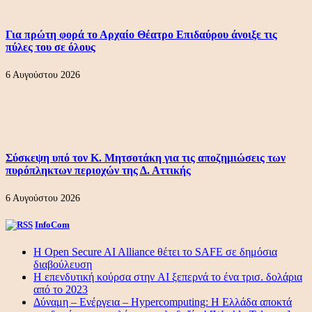
Για πρώτη φορά το Αρχαίο Θέατρο Επιδαύρου άνοιξε τις
πύλες του σε όλους
6 Αυγούστου 2026
Σύσκεψη υπό τον Κ. Μητσοτάκη για τις αποζημιώσεις των
πυρόπληκτων περιοχών της Δ. Αττικής
6 Αυγούστου 2026
InfoCom
Η Open Secure AI Alliance θέτει το SAFE σε δημόσια
διαβούλευση
Η επενδυτική κούρσα στην AI ξεπερνά το ένα τρισ. δολάρια
από το 2023
Δύναμη – Ενέργεια – Ηypercomputing: Η Ελλάδα αποκτά