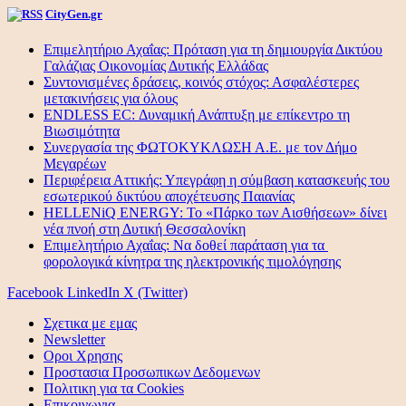
CityGen.gr
Επιμελητήριο Αχαΐας: Πρόταση για τη δημιουργία Δικτύου
Γαλάζιας Οικονομίας Δυτικής Ελλάδας
Συντονισμένες δράσεις, κοινός στόχος: Ασφαλέστερες
μετακινήσεις για όλους
ENDLESS EC: Δυναμική Ανάπτυξη με επίκεντρο τη
Βιωσιμότητα
Συνεργασία της ΦΩΤΟΚΥΚΛΩΣΗ Α.Ε. με τον Δήμο
Μεγαρέων
Περιφέρεια Αττικής: Υπεγράφη η σύμβαση κατασκευής του
εσωτερικού δικτύου αποχέτευσης Παιανίας
HELLENiQ ENERGY: Το «Πάρκο των Αισθήσεων» δίνει
νέα πνοή στη Δυτική Θεσσαλονίκη
Επιμελητήριο Αχαΐας: Να δοθεί παράταση για τα
φορολογικά κίνητρα της ηλεκτρονικής τιμολόγησης
Facebook
LinkedIn
X (Twitter)
Σχετικα με εμας
Newsletter
Οροι Χρησης
Προστασια Προσωπικων Δεδομενων
Πολιτικη για τα Cookies
Επικοινωνια