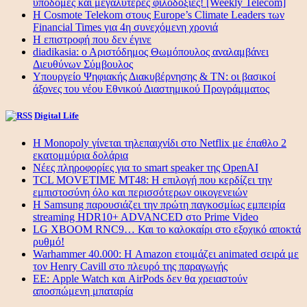
υποδομές και μεγαλύτερες φιλοδοξίες! [Weekly Telecom]
Η Cosmote Telekom στους Europe’s Climate Leaders των
Financial Times για 4η συνεχόμενη χρονιά
Η επιστροφή που δεν έγινε
diadikasia: ο Αριστόδημος Θωμόπουλος αναλαμβάνει
Διευθύνων Σύμβουλος
Υπουργείο Ψηφιακής Διακυβέρνησης & ΤΝ: οι βασικοί
άξονες του νέου Εθνικού Διαστημικού Προγράμματος
Digital Life
Η Monopoly γίνεται τηλεπαιχνίδι στο Netflix με έπαθλο 2
εκατομμύρια δολάρια
Νέες πληροφορίες για το smart speaker της OpenAI
TCL MOVETIME MT48: Η επιλογή που κερδίζει την
εμπιστοσύνη όλο και περισσότερων οικογενειών
Η Samsung παρουσιάζει την πρώτη παγκοσμίως εμπειρία
streaming HDR10+ ADVANCED στο Prime Video
LG XBOOM RNC9… Και το καλοκαίρι στο εξοχικό αποκτά
ρυθμό!
Warhammer 40.000: Η Amazon ετοιμάζει animated σειρά με
τον Henry Cavill στο πλευρό της παραγωγής
ΕΕ: Apple Watch και AirPods δεν θα χρειαστούν
αποσπώμενη μπαταρία