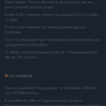
Smart Glasses: Πόσο κινδυνεύει η ιδιωτικότητά μας και
γιατί η Ευρώπη παίρνει μέτρα…
Kodak EC35: Η κάμερα τσέπης που φέρνει ξανά στη μόδα
το φιλμ
Η νέα σειρά foldables της Samsung διαθέσιμη στη
Vodafone
Γιατί τα τηλεχειριστήρια τηλεοράσεων εξακολουθούν να
χρησιμοποιούν υπέρυθρες
Το Netflix επενδύει δυναμικά στην AI – «Πρωταγωνιστεί»
ήδη σε 300 τίτλους
CITYGEN.GR
Όμιλος Σαρακάκη: Παραχώρησε το νέο Maxus T60 Max
στην ΕΠΟΜΕΑ Βιλίων
Ν. Χαρδαλιάς: «Με το Παρατηρητήριο Έργων η
Περιφέρεια αποκτά ένα πρωτοποριακό ψηφιακό εργαλείο