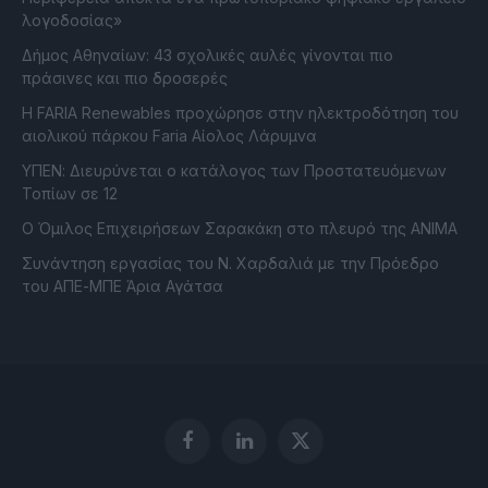
λογοδοσίας»
Δήμος Αθηναίων: 43 σχολικές αυλές γίνονται πιο
πράσινες και πιο δροσερές
Η FARIA Renewables προχώρησε στην ηλεκτροδότηση του
αιολικού πάρκου Faria Αίολος Λάρυμνα
ΥΠΕΝ: Διευρύνεται ο κατάλογος των Προστατευόμενων
Τοπίων σε 12
O Όμιλος Επιχειρήσεων Σαρακάκη στο πλευρό της ΑΝΙΜΑ
Συνάντηση εργασίας του Ν. Χαρδαλιά με την Πρόεδρο
του ΑΠΕ-ΜΠΕ Άρια Αγάτσα
Facebook
LinkedIn
X
(Twitter)