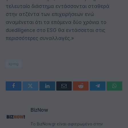
τελευταίο διάστημα εντάσσονται σταθερά
στην ατζέντα των επιχειρήσεων ενώ
αναμένεται ότι τα επόμενα δύο χρόνια το
duediligence στο ESG θα εντάσσεται στις
περισσότερες συναλλαγές.»
kpmg
Facebook
Twitter
LinkedIn
Email
Reddit
Telegram
Whats
BizNow
Το BizNow.gr είναι αφιερωμένο στην