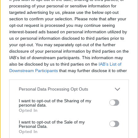
processing of your personal or sensitive information for
duediligence στο ESG με την άντληση ποιοτικών
targeted advertising by us, please use the below opt-out
δεδομένων από εταιρείες-στόχους και την
section to confirm your selection. Please note that after your
ποσοτικοποίηση πιθανών ευρημάτων. Παρόλα
opt-out request is processed you may continue seeing
interest-based ads based on personal information utilized by
αυτά, αναδεικνύονται λύσεις που
us or personal information disclosed to third parties prior to
αποσαφηνίζουν καλύτερα το πεδίο εφαρμογής.
your opt-out. You may separately opt-out of the further
Η ποιότητα των δεδομένων μπορεί επίσης να
disclosure of your personal information by third parties on the
IAB’s list of downstream participants. This information may
βελτιωθεί, καθώς οι πωλητές και οι σύμβουλοι
also be disclosed by us to third parties on the
IAB’s List of
από την πλευρά των πωλήσεων αντλούν αξία
Downstream Participants
that may further disclose it to other
από τις εκποιήσεις με υψηλότερης ποιότητας
third parties.
τεκμηρίωση ESG πωλητή. Αναδεικνύεται επίσης
Personal Data Processing Opt Outs
περισσότερο η αξία των συνεργειών μεταξύ των
I want to opt-out of the Sharing of my
ομάδων του duediligence στο ESG και των
personal data.
Opted In
ομάδων duediligence του Εμπορικού Τμήματος
και Λειτουργιών.
I want to opt-out of the Sale of my
Personal Data.
Opted In
Ο FlorianBornhauser, ένας από τους συγγραφείς