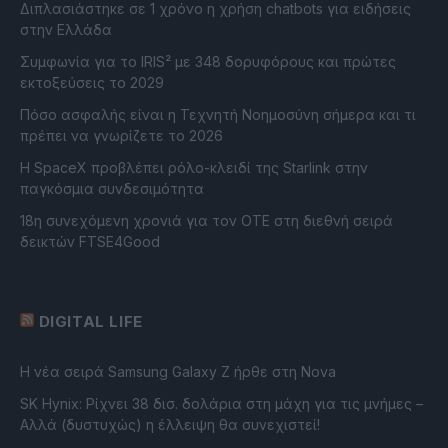
Διπλασιάστηκε σε 1 χρόνο η χρήση chatbots για ειδήσεις
στην Ελλάδα
Συμφωνία για το IRIS² με 348 δορυφόρους και πρώτες
εκτοξεύσεις το 2029
Πόσο ασφαλής είναι η Τεχνητή Νοημοσύνη σήμερα και τι
πρέπει να γνωρίζετε το 2026
Η SpaceX προβλέπει ρόλο-κλειδί της Starlink στην
παγκόσμια συνδεσιμότητα
18η συνεχόμενη χρονιά για τον ΟΤΕ στη διεθνή σειρά
δεικτών FTSE4Good
DIGITAL LIFE
Η νέα σειρά Samsung Galaxy Ζ ήρθε στη Nova
SK Hynix: Ρίχνει 38 δισ. δολάρια στη μάχη για τις μνήμες –
Αλλά (δυστυχώς) η έλλειψη θα συνεχιστεί!