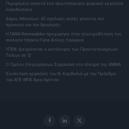
Περιφέρεια αποκτά ένα πρωτοποριακό ψηφιακό εργαλείο
λογοδοσίας»
Δήμος Αθηναίων: 43 σχολικές αυλές γίνονται πιο
πράσινες και πιο δροσερές
Η FARIA Renewables προχώρησε στην ηλεκτροδότηση του
αιολικού πάρκου Faria Αίολος Λάρυμνα
ΥΠΕΝ: Διευρύνεται ο κατάλογος των Προστατευόμενων
Τοπίων σε 12
O Όμιλος Επιχειρήσεων Σαρακάκη στο πλευρό της ΑΝΙΜΑ
Συνάντηση εργασίας του Ν. Χαρδαλιά με την Πρόεδρο
του ΑΠΕ-ΜΠΕ Άρια Αγάτσα
Facebook
LinkedIn
X
(Twitter)