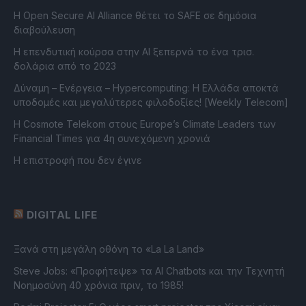
Η Open Secure AI Alliance θέτει το SAFE σε δημόσια
διαβούλευση
Η επενδυτική κούρσα στην AI ξεπερνά το ένα τρισ.
δολάρια από το 2023
Δύναμη – Ενέργεια – Ηypercomputing: Η Ελλάδα αποκτά
υποδομές και μεγαλύτερες φιλοδοξίες! [Weekly Telecom]
Η Cosmote Telekom στους Europe’s Climate Leaders των
Financial Times για 4η συνεχόμενη χρονιά
Η επιστροφή που δεν έγινε
DIGITAL LIFE
Ξανά στη μεγάλη οθόνη το «La La Land»
Steve Jobs: «Προφήτεψε» τα AI Chatbots και την Τεχνητή
Νοημοσύνη 40 χρόνια πριν, το 1985!