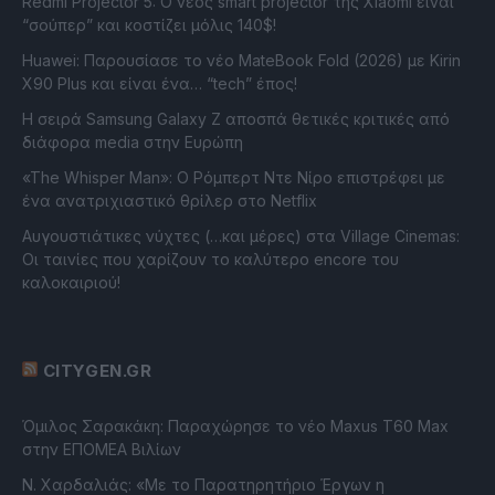
Redmi Projector 5: Ο νέος smart projector της Xiaomi είναι
“σούπερ” και κοστίζει μόλις 140$!
Huawei: Παρουσίασε το νέο MateBook Fold (2026) με Kirin
X90 Plus και είναι ένα… “tech” έπος!
Η σειρά Samsung Galaxy Z αποσπά θετικές κριτικές από
διάφορα media στην Ευρώπη
«The Whisper Man»: Ο Ρόμπερτ Ντε Νίρο επιστρέφει με
ένα ανατριχιαστικό θρίλερ στο Netflix
Αυγουστιάτικες νύχτες (…και μέρες) στα Village Cinemas:
Οι ταινίες που χαρίζουν το καλύτερο encore του
καλοκαιριού!
CITYGEN.GR
Όμιλος Σαρακάκη: Παραχώρησε το νέο Maxus T60 Max
στην ΕΠΟΜΕΑ Βιλίων
Ν. Χαρδαλιάς: «Με το Παρατηρητήριο Έργων η