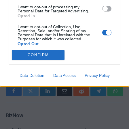
Διευθύντρια Μ. Βαρδάκη καθώς και η Αναπλ.
I want to opt-out of processing my
Καθηγήτρια Ι. Μάρη και ο ομ. Καθηγητής Γ.
Personal Data for Targeted Advertising.
Opted In
Παρμενίδης της Σχολής Αρχιτεκτόνων
Μηχανικών. Την κα. Υπουργό συνόδευε η Ειδική
I want to opt-out of Collection, Use,
Retention, Sale, and/or Sharing of my
της Σύμβουλος σε θέματα Επικοινωνίας, κα.
Personal Data that Is Unrelated with the
Purposes for which it was collected.
Άννα Παναγιωταρέα.
Opted Out
CONFIRM
emp
Data Deletion
Data Access
Privacy Policy
Facebook
Twitter
LinkedIn
Email
Reddit
Telegram
Whats
BizNow