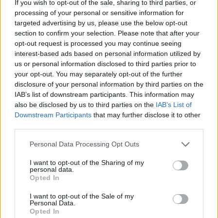
If you wish to opt-out of the sale, sharing to third parties, or
διασφαλίζουν τη διατήρηση, την ανάδειξη και
processing of your personal or sensitive information for
την απόδοση της πολιτιστικής κληρονομιάς
targeted advertising by us, please use the below opt-out
στους πολίτες. Η ανάκτηση και η επανένταξη
section to confirm your selection. Please note that after your
opt-out request is processed you may continue seeing
του Ιστορικού Συγκροτήματος του Πολυτεχνείου
interest-based ads based on personal information utilized by
στη ζωή της πόλης συνιστούν μια παρέμβαση με
us or personal information disclosed to third parties prior to
ευρύτερη πολιτιστική και αναπτυξιακή σημασία
your opt-out. You may separately opt-out of the further
disclosure of your personal information by third parties on the
για την Αθήνα, αλλά και για τη χώρα συνολικά,
IAB’s list of downstream participants. This information may
ιδίως ενόψει της συμπλήρωσης, το 2027, 190
also be disclosed by us to third parties on the
IAB’s List of
χρόνων από την ίδρυση του Ιδρύματος».
Downstream Participants
that may further disclose it to other
third parties.
Κατά την επίσκεψη παρέστησαν επίσης οι
Personal Data Processing Opt Outs
Αντιπρυτάνεις Καθηγητές κ.κ. Α. Ζήσης και Π.
I want to opt-out of the Sharing of my
Ψαρράκος, ο Κοσμήτορας της Σχολής
personal data.
Opted In
Αρχιτεκτόνων Μηχανικών Καθηγητής Μ.
Παπαβασιλείου, η Αναπληρώτρια Κοσμήτορας
I want to opt-out of the Sale of my
Personal Data.
Καθηγήτρια Κ. Καρβουντζή, η Εκτελεστική
Opted In