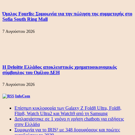
Όμιλος Fourlis: Συμφωνία για την πώληση της συμμετοχής στο
Sofia South Ring Mall
7 Αυγούστου 2026
Η Deloitte Ελλάδος αποκλειστικός χρηματοοικονομικός
σύμβουλος του Ομίλου ΔΕΗ
7 Αυγούστου 2026
InfoCom
Επίσημη κυκλοφορία των Galaxy Z Fold8 Ultra, Fold8,
Flip8, Watch Ultra2 και Watch9 από τη Samsung
Διπλασιάστηκε σε 1 χρόνο η χρήση chatbots για ειδήσεις
στην Ελλάδα
Συμφωνία για το IRIS² με 348 δορυφόρους και πρώτες