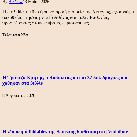
By
BizNow
13 Μαΐου 2026
Η airBaltic, η εθνική αεροπορική εταιρεία της Λετονίας, εγκαινιάζει
απευθείας πτήσεις μεταξύ Αθήνας και Ταλίν Εσθονίας,
προσφέροντας στους επιβάτες περισσότερες…
Τελευταία Νέα
Η Τράπεζα Κρήτης, ο Κοσκωτάς και τα 32 δισ. δραχμές που
χάθηκαν στα βιβλία
8 Αυγούστου 2026
Η νέα σειρά foldables της Samsung διαθέσιμη στη Vodafone