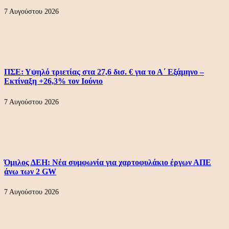
7 Αυγούστου 2026
ΠΣΕ: Υψηλό τριετίας στα 27,6 δισ. € για το Α΄ Εξάμηνο –
Εκτίναξη +26,3% τον Ιούνιο
7 Αυγούστου 2026
Όμιλος ΔΕΗ: Νέα συμφωνία για χαρτοφυλάκιο έργων ΑΠΕ
άνω των 2 GW
7 Αυγούστου 2026