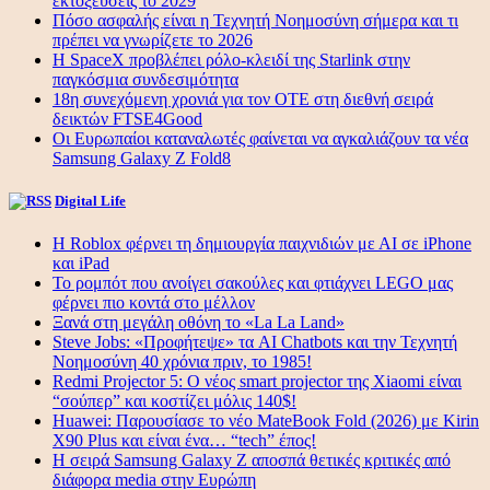
εκτοξεύσεις το 2029
Πόσο ασφαλής είναι η Τεχνητή Νοημοσύνη σήμερα και τι
πρέπει να γνωρίζετε το 2026
Η SpaceX προβλέπει ρόλο-κλειδί της Starlink στην
παγκόσμια συνδεσιμότητα
18η συνεχόμενη χρονιά για τον ΟΤΕ στη διεθνή σειρά
δεικτών FTSE4Good
Οι Ευρωπαίοι καταναλωτές φαίνεται να αγκαλιάζουν τα νέα
Samsung Galaxy Z Fold8
Digital Life
Η Roblox φέρνει τη δημιουργία παιχνιδιών με ΑΙ σε iPhone
και iPad
Το ρομπότ που ανοίγει σακούλες και φτιάχνει LEGO μας
φέρνει πιο κοντά στο μέλλον
Ξανά στη μεγάλη οθόνη το «La La Land»
Steve Jobs: «Προφήτεψε» τα AI Chatbots και την Τεχνητή
Νοημοσύνη 40 χρόνια πριν, το 1985!
Redmi Projector 5: Ο νέος smart projector της Xiaomi είναι
“σούπερ” και κοστίζει μόλις 140$!
Huawei: Παρουσίασε το νέο MateBook Fold (2026) με Kirin
X90 Plus και είναι ένα… “tech” έπος!
Η σειρά Samsung Galaxy Z αποσπά θετικές κριτικές από
διάφορα media στην Ευρώπη