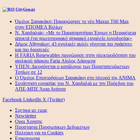
CityGen.gr
Όμιλος Σαρακάκη: Παραχώρησε το νέο Maxus T60 Max
στην ΕΠΟΜΕΑ Βιλίων
Ν. Χαρδαλιάς: «Με το Παρατηρητήριο Έργων η Περιφέρεια
αποκτά ένα πρωτοποριακό ψηφιακό εργαλείο λογοδοσίας»
Δήμος Αθηναίων: 43 σχολικές αυλές γίνονται πιο πράσινες
και πιο δροσερές
Η FARIA Renewables προχώρησε στην ηλεκτροδότηση του
αιολικού πάρκου Faria Αίολος Λάρυμνα
ΥΠΕΝ: Διευρύνεται ο κατάλογος των Προστατευόμενων
Τοπίων σε 12
O Όμιλος Επιχειρήσεων Σαρακάκη στο πλευρό της ΑΝΙΜΑ
Συνάντηση εργασίας του Ν. Χαρδαλιά με την Πρόεδρο του
ΑΠΕ-ΜΠΕ Άρια Αγάτσα
Facebook
LinkedIn
X (Twitter)
Σχετικα με εμας
Newsletter
Οροι Χρησης
Προστασια Προσωπικων Δεδομενων
Πολιτικη για τα Cookies
Επικοινωνια