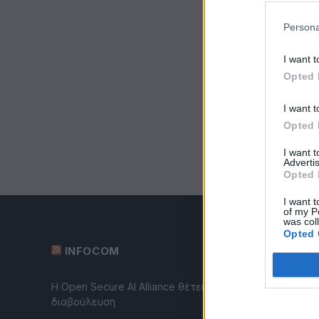
Persona
I want t
Opted 
I want t
Opted 
I want 
Advertis
Opted 
I want t
of my P
was col
Opted 
INFOCOM
Η Open Secure AI Alliance θέτει το SAFE σε δημόσια
διαβούλευση