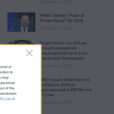
6 Αυγούστου 2026
KPMG: Έκθεση “Pulse of
Private Equity” Q2 2026
6 Αυγούστου 2026
Οι προτάσεις του ΕΣΑ για
ισχυρή μικρομεσαία
επιχειρηματικότητα στον
Υφυπουργό Οικονομικών
6 Αυγούστου 2026
sonal or
ection to
ou may
ΔΕΗ: Ισχυρή ανάπτυξη στο
 personal
α΄εξάμηνο 2026 με
out of the
προσαρμοσμένο EBITDA στα
 downstream
€1,2 δισ.
B’s List of
6 Αυγούστου 2026