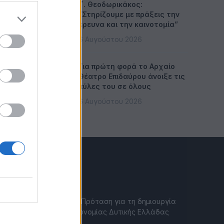
Τ. Θεοδωρικάκος:
“Στηρίζουμε με πράξεις την
έρευνα και την καινοτομία”
6 Αυγούστου 2026
Για πρώτη φορά το Αρχαίο
Θέατρο Επιδαύρου άνοιξε τις
πύλες του σε όλους
6 Αυγούστου 2026
CITYGEN.GR
Επιμελητήριο Αχαΐας: Πρόταση για τη δημιουργία
Δικτύου Γαλάζιας Οικονομίας Δυτικής Ελλάδας