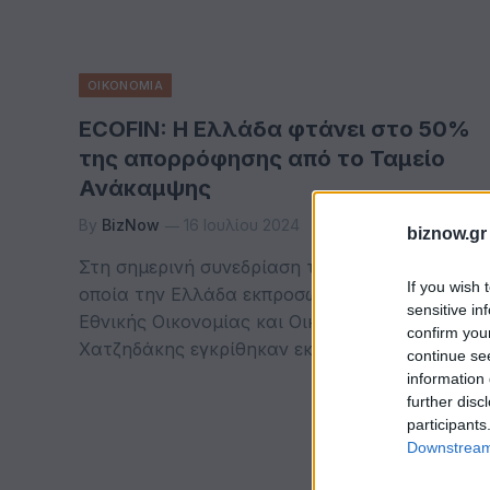
ΟΙΚΟΝΟΜΙΑ
ECOFIN: Η Ελλάδα φτάνει στο 50%
της απορρόφησης από το Ταμείο
Ανάκαμψης
By
BizNow
16 Ιουλίου 2024
biznow.gr
Στη σημερινή συνεδρίαση του ECOFIN, στην
If you wish 
οποία την Ελλάδα εκπροσώπησε o Υπουργός
sensitive in
Εθνικής Οικονομίας και Οικονομικών Κωστής
confirm you
Χατζηδάκης εγκρίθηκαν εκτελεστικές…
continue se
information 
further disc
participants
Downstream 