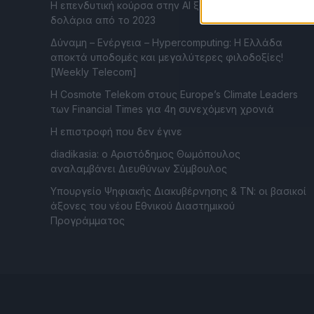
Η επενδυτική κούρσα στην AI ξεπερνά το ένα τρισ.
δολάρια από το 2023
Δύναμη – Ενέργεια – Ηypercomputing: Η Ελλάδα
αποκτά υποδομές και μεγαλύτερες φιλοδοξίες!
[Weekly Telecom]
Η Cosmote Telekom στους Europe’s Climate Leaders
των Financial Times για 4η συνεχόμενη χρονιά
Η επιστροφή που δεν έγινε
diadikasia: ο Αριστόδημος Θωμόπουλος
αναλαμβάνει Διευθύνων Σύμβουλος
Υπουργείο Ψηφιακής Διακυβέρνησης & ΤΝ: οι βασικοί
άξονες του νέου Εθνικού Διαστημικού
Προγράμματος