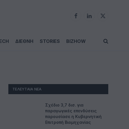
Facebook
LinkedIn
X
(Twitter)
ECH
ΔΙΕΘΝΗ
STORIES
BIZHOW
ΤΕΛΕΥΤΑΊΑ ΝΈΑ
Σχέδιο 3,7 δισ. για
παραγωγικές επενδύσεις
παρουσίασε η Κυβερνητική
Επιτροπή Βιομηχανίας