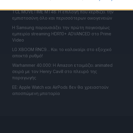
Νέες πληροφορίες για το smart speaker της OpenAI
TCL MOVETIME MT48: Η επιλογή που κερδίζει την
εμπιστοσύνη όλο και περισσότερων οικογενειών
Η Samsung παρουσιάζει την πρώτη παγκοσμίως
εμπειρία streaming HDR10+ ADVANCED στο Prime
Video
LG XBOOM RNC9… Και το καλοκαίρι στο εξοχικό
αποκτά ρυθμό!
Warhammer 40.000: Η Amazon ετοιμάζει animated
σειρά με τον Henry Cavill στο πλευρό της
παραγωγής
ΕΕ: Apple Watch και AirPods δεν θα χρειαστούν
αποσπώμενη μπαταρία