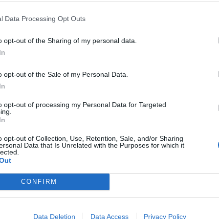
l Data Processing Opt Outs
o opt-out of the Sharing of my personal data.
In
o opt-out of the Sale of my Personal Data.
In
to opt-out of processing my Personal Data for Targeted
ing.
In
o opt-out of Collection, Use, Retention, Sale, and/or Sharing
ersonal Data that Is Unrelated with the Purposes for which it
lected.
Out
DIGITAL LIFE
CONFIRM
Η Monopoly γίνεται τηλεπαιχνίδι στο Netflix με
έπαθλο 2 εκατομμύρια δολάρια
Data Deletion
Data Access
Privacy Policy