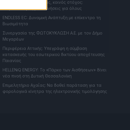
Συντονισμένες δράσεις, κοινός στόχος:
Ασφαλέστερες μετακινήσεις για όλους
ENDLESS EC: Δυναμική Ανάπτυξη με επίκεντρο τη
Βιωσιμότητα
Συνεργασία της ΦΩΤΟΚΥΚΛΩΣΗ Α.Ε. με τον Δήμο
Μεγαρέων
Περιφέρεια Αττικής: Υπεγράφη η σύμβαση
κατασκευής του εσωτερικού δικτύου αποχέτευσης
Παιανίας
HELLENiQ ENERGY: Το «Πάρκο των Αισθήσεων» δίνει
νέα πνοή στη Δυτική Θεσσαλονίκη
Επιμελητήριο Αχαΐας: Να δοθεί παράταση για τα
φορολογικά κίνητρα της ηλεκτρονικής τιμολόγησης