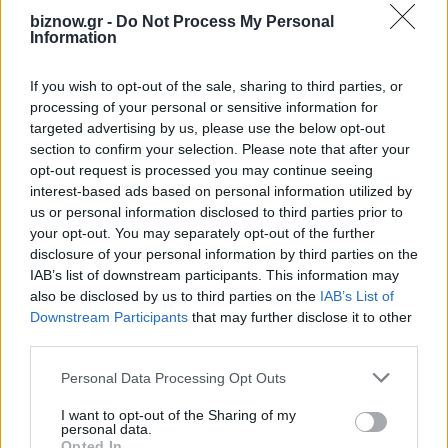
αναβάθμιση του Γηροκομείου
biznow.gr -
Do Not Process My Personal
Information
Αθηνών»
6 Αυγούστου 2026
If you wish to opt-out of the sale, sharing to third parties, or
processing of your personal or sensitive information for
Ο Όμιλος Qualco Αποκτά το 50,1% της
targeted advertising by us, please use the below opt-out
Multiverse
section to confirm your selection. Please note that after your
opt-out request is processed you may continue seeing
6 Αυγούστου 2026
interest-based ads based on personal information utilized by
us or personal information disclosed to third parties prior to
Όμιλος Σαρακάκη: Παραχώρησε το
your opt-out. You may separately opt-out of the further
νέο Maxus T60 Max στην ΕΠΟΜΕΑ
disclosure of your personal information by third parties on the
Βιλίων
IAB’s list of downstream participants. This information may
also be disclosed by us to third parties on the
IAB’s List of
6 Αυγούστου 2026
Downstream Participants
that may further disclose it to other
third parties.
Personal Data Processing Opt Outs
I want to opt-out of the Sharing of my
personal data.
INFOCOM
Opted In