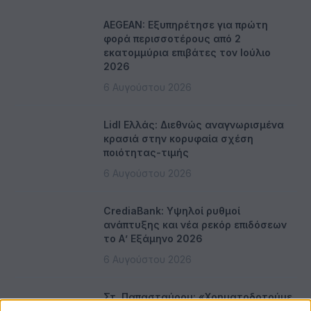
AEGEAN: Εξυπηρέτησε για πρώτη
φορά περισσοτέρους από 2
εκατομμύρια επιβάτες τον Ιούλιο
2026
6 Αυγούστου 2026
Lidl Ελλάς: Διεθνώς αναγνωρισμένα
κρασιά στην κορυφαία σχέση
ποιότητας-τιμής
6 Αυγούστου 2026
CrediaBank: Υψηλοί ρυθμοί
ανάπτυξης και νέα ρεκόρ επιδόσεων
το Α’ Εξάμηνο 2026
6 Αυγούστου 2026
Στ. Παπασταύρου: «Χρηματοδοτούμε
με 1,5 εκατ. ευρώ την ενεργειακή