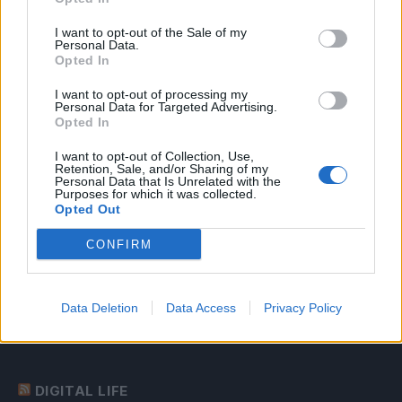
I want to opt-out of the Sale of my
Η SpaceX προβλέπει ρόλο-κλειδί της Starlink στην
Personal Data.
παγκόσμια συνδεσιμότητα
Opted In
Η Open Secure AI Alliance θέτει το SAFE σε δημόσια
I want to opt-out of processing my
διαβούλευση
Personal Data for Targeted Advertising.
Opted In
Η επενδυτική κούρσα στην AI ξεπερνά το ένα τρισ.
δολάρια από το 2023
I want to opt-out of Collection, Use,
Retention, Sale, and/or Sharing of my
Δύναμη – Ενέργεια – Ηypercomputing: Η Ελλάδα αποκτά
Personal Data that Is Unrelated with the
Purposes for which it was collected.
υποδομές και μεγαλύτερες φιλοδοξίες! [Weekly Telecom]
Opted Out
Η Cosmote Telekom στους Europe’s Climate Leaders των
Financial Times για 4η συνεχόμενη χρονιά
CONFIRM
Η επιστροφή που δεν έγινε
diadikasia: ο Αριστόδημος Θωμόπουλος αναλαμβάνει
Data Deletion
Data Access
Privacy Policy
Διευθύνων Σύμβουλος
DIGITAL LIFE