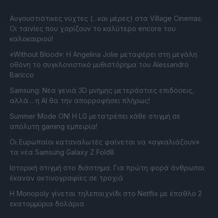
Αυγουστιάτικες νύχτες (…και μέρες) στα Village Cinemas:
Οι ταινίες που χαρίζουν το καλύτερο encore του
καλοκαιριού!
«Without Blood»: Η Angelina Jolie μεταφέρει στη μεγάλη
οθόνη το συγκλονιστικό μυθιστόρημα του Alessandro
Baricco
Samsung: Νέα γενιά 3D μνήμης μετεράστιες επιδόσεις,
αλλά… η AI θα την απορροφήσει πλήρως!
Summer Mode ON! Η LG μετατρέπει κάθε στιγμή σε
απόλυτη gaming εμπειρία!
Οι Ευρωπαίοι καταναλωτές φαίνεται να «αγκαλιάζουν»
τα νέα Samsung Galaxy Z Fold8
Ιστορική στιγμή στο διάστημα: Για πρώτη φορά άνθρωποι
έκαναν ακτινογραφίες σε τροχιά
Η Monopoly γίνεται τηλεπαιχνίδι στο Netflix με έπαθλο 2
εκατομμύρια δολάρια