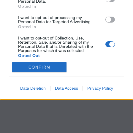
Personal Data.
Opted In
BizNow
I want to opt-out of processing my
Το BizNow.gr είναι αφιερωμένο στην ενδυνάμωση των
Personal Data for Targeted Advertising.
Opted In
επιχειρήσεων, βάσει της λογικής «Disruption in Action»
I want to opt-out of Collection, Use,
Retention, Sale, and/or Sharing of my
Personal Data that Is Unrelated with the
Purposes for which it was collected.
ΣΧΕΤΙΚΆ ΆΡΘΡΑ
Opted Out
CONFIRM
Data Deletion
Data Access
Privacy Policy