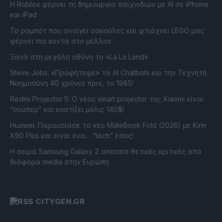
Η Roblox φέρνει τη δημιουργία παιχνιδιών με ΑΙ σε iPhone
και iPad
Το ρομπότ που ανοίγει σακούλες και φτιάχνει LEGO μας
φέρνει πιο κοντά στο μέλλον
Ξανά στη μεγάλη οθόνη το «La La Land»
Steve Jobs: «Προφήτεψε» τα AI Chatbots και την Τεχνητή
Νοημοσύνη 40 χρόνια πριν, το 1985!
Redmi Projector 5: Ο νέος smart projector της Xiaomi είναι
“σούπερ” και κοστίζει μόλις 140$!
Huawei: Παρουσίασε το νέο MateBook Fold (2026) με Kirin
X90 Plus και είναι ένα… “tech” έπος!
Η σειρά Samsung Galaxy Z αποσπά θετικές κριτικές από
διάφορα media στην Ευρώπη
CITYGEN.GR