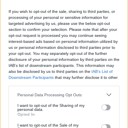
λαμβάνεται για ευάλωτες κοινωνικές ομάδες στο
If you wish to opt-out of the sale, sharing to third parties, or
πλαίσιο χορήγησης ασφαλιστικής ικανότητας.
processing of your personal or sensitive information for
Προτεραιότητα της κυβέρνησής μας είναι να
targeted advertising by us, please use the below opt-out
section to confirm your selection. Please note that after your
βελτιώνει διαρκώς την ποιότητα ζωής των
opt-out request is processed you may continue seeing
πολιτών, να στηρίζει τις ευάλωτες κοινωνικές
interest-based ads based on personal information utilized by
ομάδες, να αφουγκράζεται τις ανάγκες της
us or personal information disclosed to third parties prior to
your opt-out. You may separately opt-out of the further
κοινωνίας και της αγοράς εργασίας. Και αυτό
disclosure of your personal information by third parties on the
ακριβώς κάνουμε με έργα και πράξεις
».
IAB’s list of downstream participants. This information may
also be disclosed by us to third parties on the
IAB’s List of
Downstream Participants
that may further disclose it to other
third parties.
iperg
Personal Data Processing Opt Outs
I want to opt-out of the Sharing of my
personal data.
Opted In
Facebook
Twitter
LinkedIn
Email
Reddit
Telegram
Whats
I want to opt-out of the Sale of my