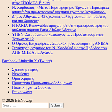
στην ΕΠΟΜΕΑ Βιλίων
Ν. Χαρδαλιάς: «Με το Παρατηρητήριο Έργων η Περιφέρεια
αποκτά ένα πρωτοποριακό ψηφιακό εργαλείο λογοδοσίας»
Δήμος Αθηναίων: 43 σχολικές αυλές γίνονται πιο πράσινες
και πιο δροσερές
Η FARIA Renewables προχώρησε στην ηλεκτροδότηση του
αιολικού πάρκου Faria Αίολος Λάρυμνα
ΥΠΕΝ: Διευρύνεται ο κατάλογος των Προστατευόμενων
Τοπίων σε 12
O Όμιλος Επιχειρήσεων Σαρακάκη στο πλευρό της ΑΝΙΜΑ
Συνάντηση εργασίας του Ν. Χαρδαλιά με την Πρόεδρο του
ΑΠΕ-ΜΠΕ Άρια Αγάτσα
Facebook
LinkedIn
X (Twitter)
Σχετικα με εμας
Newsletter
Οροι Χρησης
Προστασια Προσωπικων Δεδομενων
Πολιτικη για τα Cookies
Επικοινωνια
© 2026 BizNow.gr
Submit