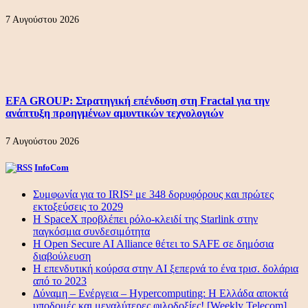
7 Αυγούστου 2026
EFA GROUP: Στρατηγική επένδυση στη Fractal για την
ανάπτυξη προηγμένων αμυντικών τεχνολογιών
7 Αυγούστου 2026
InfoCom
Συμφωνία για το IRIS² με 348 δορυφόρους και πρώτες
εκτοξεύσεις το 2029
Η SpaceX προβλέπει ρόλο-κλειδί της Starlink στην
παγκόσμια συνδεσιμότητα
Η Open Secure AI Alliance θέτει το SAFE σε δημόσια
διαβούλευση
Η επενδυτική κούρσα στην AI ξεπερνά το ένα τρισ. δολάρια
από το 2023
Δύναμη – Ενέργεια – Ηypercomputing: Η Ελλάδα αποκτά
υποδομές και μεγαλύτερες φιλοδοξίες! [Weekly Telecom]