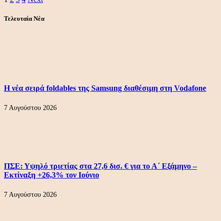
Τελευταία Νέα
Η νέα σειρά foldables της Samsung διαθέσιμη στη Vodafone
7 Αυγούστου 2026
ΠΣΕ: Υψηλό τριετίας στα 27,6 δισ. € για το Α΄ Εξάμηνο –
Εκτίναξη +26,3% τον Ιούνιο
7 Αυγούστου 2026