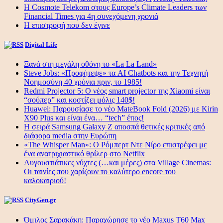
Η Cosmote Telekom στους Europe’s Climate Leaders των
Financial Times για 4η συνεχόμενη χρονιά
Η επιστροφή που δεν έγινε
Digital Life
Ξανά στη μεγάλη οθόνη το «La La Land»
Steve Jobs: «Προφήτεψε» τα AI Chatbots και την Τεχνητή
Νοημοσύνη 40 χρόνια πριν, το 1985!
Redmi Projector 5: Ο νέος smart projector της Xiaomi είναι
“σούπερ” και κοστίζει μόλις 140$!
Huawei: Παρουσίασε το νέο MateBook Fold (2026) με Kirin
X90 Plus και είναι ένα… “tech” έπος!
Η σειρά Samsung Galaxy Z αποσπά θετικές κριτικές από
διάφορα media στην Ευρώπη
«The Whisper Man»: Ο Ρόμπερτ Ντε Νίρο επιστρέφει με
ένα ανατριχιαστικό θρίλερ στο Netflix
Αυγουστιάτικες νύχτες (…και μέρες) στα Village Cinemas:
Οι ταινίες που χαρίζουν το καλύτερο encore του
καλοκαιριού!
CityGen.gr
Όμιλος Σαρακάκη: Παραχώρησε το νέο Maxus T60 Max